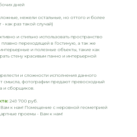
бочих дней
сложные, нежели остальные, но оттого и более
- как раз такой случай)
тивно и стильно использовать пространство
 плавно переходящей в Гостиную, а так же
нтерьерные и полезные объекты, такие как
грать стену красивым панно и интерьерной
прелести и сложности исполнения данного
ет смысла, фотографии предают превосходный
а и сборщиков.
кта:
249 700 руб.
- Вам к нам! Помещение с неровной геометрией
дартные проемы - Вам к нам!