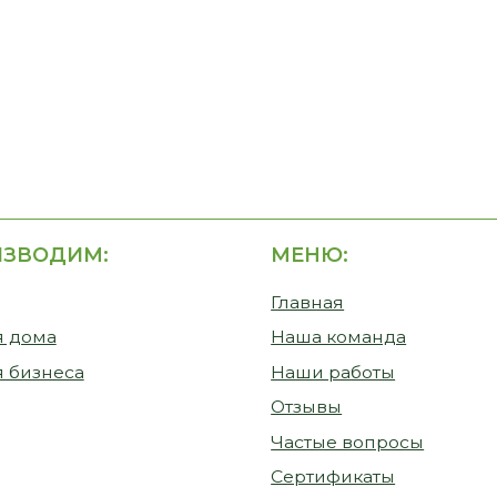
ДИМ:
МЕНЮ:
СВЯЗА
НАМИ
Главная
+7-9
Наша команда
nsk
еса
Наши работы
г. 
Лавр
Отзывы
Пн -
Частые вопросы
Сб -
Сертификаты
Этапы работы
Доставка и оплата
Статьи
ный замер
Видеообзоры