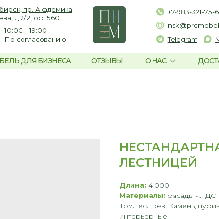
пр. Академика
+7-983-321-75-61
2, оф. 560
nsk@promebelnsk.ru
- 19:00
гласованию
Telegram
Max
ЛЯ БИЗНЕСА
ОТЗЫВЫ
О НАС
ДОСТАВКА И ОПЛАТ
НЕСТАНДАРТНА
ЛЕСТНИЦЕЙ
Длина:
4 000
Материалы:
фасады - ЛДСП
ТомЛесДрев, Камень, пуфик 
интерьерные