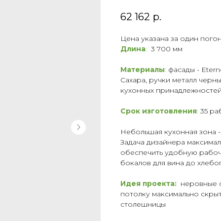
62 162
р.
Цена указана за один пого
Длина
:
3 700 мм
Материалы
:
фасады - Eter
Сахара, ручки металл черны
кухонных принадлежностей
Срок изготовления
:
35 ра
Небольшая кухонная зона -
Задача дизайнера максимал
обеспечить удобную рабочу
бокалов для вина до хлебо
Идея проекта:
неровные ст
потолку максимально скрыт
столешницы