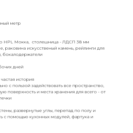
нный метр
no HPL Мокка, столешница - ЛДСП 38 мм
е, раковина искусственый камень, рейлинги для
, бокалодержатели
бочих дней
 частая история
ьно с пользой задействовать все пространство,
ю поверхность и места хранения для всего - от
печки
ены, развернутые углы, перепад по полу и
ь с помощью кухонных модулей, фартука и