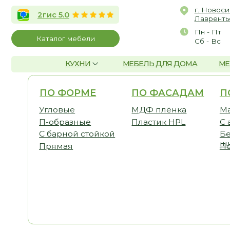
г. Новосибирск, 
2гис 5.0
Лаврентьева, д.2/
Пн - Пт
10:00 
Каталог мебели
Сб - Вс
По со
КУХНИ
МЕБЕЛЬ ДЛЯ ДОМА
МЕБЕЛЬ Д
ПО ФОРМЕ
ПО ФАСАДАМ
ПО ТЕ
Угловые
МДФ плёнка
Малогаб
П-образные
Пластик HPL
С антре
С барной стойкой
Без вер
шкафов
Прямая
Под пот