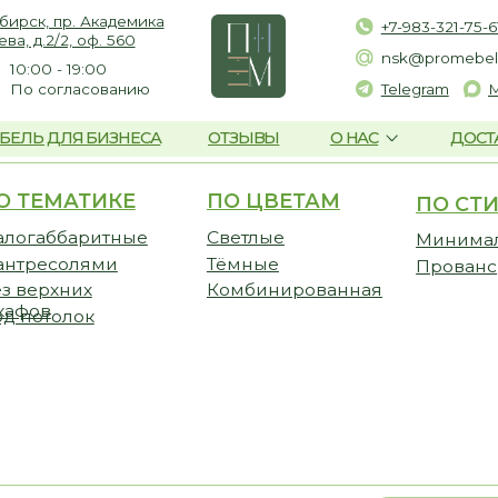
пр. Академика
+7-983-321-75-61
2, оф. 560
nsk@promebelnsk.ru
- 19:00
гласованию
Telegram
Max
ЛЯ БИЗНЕСА
ОТЗЫВЫ
О НАС
ДОСТАВКА И ОПЛАТ
МАТИКЕ
ПО ЦВЕТАМ
ПО СТИЛЮ
CТ
баритные
Светлые
Минимализм
Прем
солями
Тёмные
Прованс
Стан
хних
Комбинированная
Бюдж
олок
Отзывы