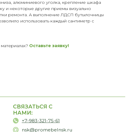
низа, алюминиевого уголка, крепление шкафа
ку и некоторые другие приемы визуально
атки ремонта. А выполнение ЛДСП бутылочницы
озволило использовать каждый сантиметр с
х материалах?
Оставьте заявку!
ТЬСЯ С
:
83-321-75-61
@promebelnsk.ru
Новосибирск, пр. Академика
ентьева, д.2/2, оф. 560
 Пт
10:00 - 19:00
 Вс
По согласованию