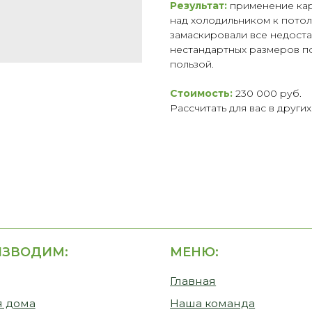
Результат:
применение кар
над холодильником к потол
замаскировали все недост
нестандартных размеров п
пользой.
Стоимость:
230 000 руб.
Рассчитать для вас в други
ДИМ:
МЕНЮ:
СВЯЗА
НАМИ
Главная
+7-9
Наша команда
nsk
еса
Наши работы
г. 
Лавр
Отзывы
Пн -
Частые вопросы
Сб -
Сертификаты
Этапы работы
Доставка и оплата
Статьи