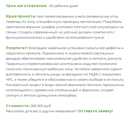
Срок изготовления
:
45 рабочих дней
Идея проекта:
при проектировании учесть развернутые углы,
перепад по полу, специфичную проводку вентиляции. Подобрать
крепления верхних шкафов, учитывая толстый слой штукатурки на
стенах. Создать современный, но уютный дизайн, сочетая его с
функциональностью и удобством использования кухни.
Результат:
Благодаря идеальной установке скрыты все дефекты и
недостатки ремонта. Подъемники и ящики вместо распашных
фасадов обеспечивают максимальное удобство и легкость доступа.
МЕНЮ:
МЫ ПРОИЗВОДИМ:
Правильно спроектированная компоновка модулей позволила
Кухни
Главная
получить полноценную рабочую зону. Хозяйка наверняка оценит
Мебель для бизнеса
Наша команда
долговечность и лёгкость ухода за фасадами из МДФ с покрытием
Мебель для дома
Наши работы
HPL, а также убедится в обоснованности своего выбора в их пользу.
Отзывы
Контрастный акцент в виде черной вертикали техники, гармонично
Этапы работы
сочетающийся с древесной столешницей и фартуком, создает
Частые вопросы
уютную и теплую домашнюю атмосферу.
Сертификаты
Доставка и оплата
Статьи
Стоимость:
265 000 руб.
Видеообзоры
Рассчитать для вас в других материалах?
Оставьте заявку!
СВЯЗАТЬСЯ С НАМИ: