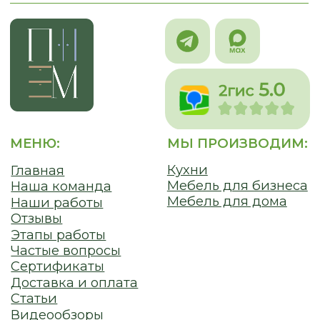
г. Новосибирск, пр. Академика
Лаврентьева, д.2/2, оф. 560
Пн - Пт
10:00 - 19:00
Сб - Вс
По согласованию
nsk@promebelnsk.ru
+7-983-321-75-61
Бесплатный замер
Бесплатная консультация