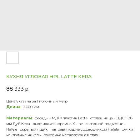
КУХНЯ УГЛОВАЯ HPL LATTE KERA
88 333
р.
Цена указана за 1 погонный метр
Длина
:
3 000 мм
Материалы
:
фасады - МДФ пластик Latte столешница - ЛДСП 38
мм Дуб Кера выдвижная корзина X-line складной подъемник
Hafele скрытый ящик направляющие с доводчиком Hafele ручки
накладные никель раковина нержавеющая сталь