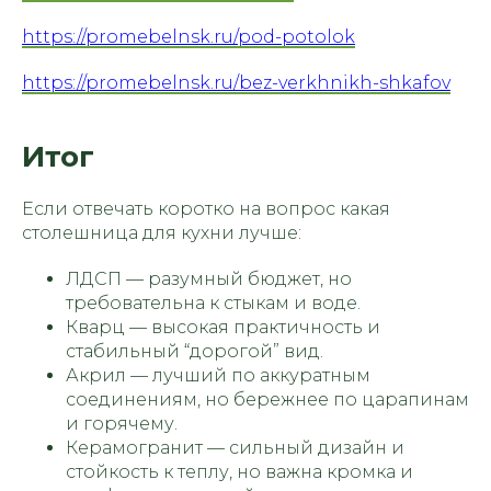
https://promebelnsk.ru/pod-potolok
СВЯЗАТЬСЯ С НАМИ:
г. Новосибирск, пр. Академика
https://promebelnsk.ru/bez-verkhnikh-shkafov
Лаврентьева, д.2/2, оф. 560
Пн - Пт
10:00 - 19:00
Сб - Вс
По согласованию
Итог
nsk@promebelnsk.ru
+7-983-321-75-61
Если отвечать коротко на вопрос какая
Бесплатный замер
столешница для кухни лучше:
Бесплатная консультация
ЛДСП — разумный бюджет, но
требовательна к стыкам и воде.
Кварц — высокая практичность и
стабильный “дорогой” вид.
Акрил — лучший по аккуратным
соединениям, но бережнее по царапинам
и горячему.
Керамогранит — сильный дизайн и
стойкость к теплу, но важна кромка и