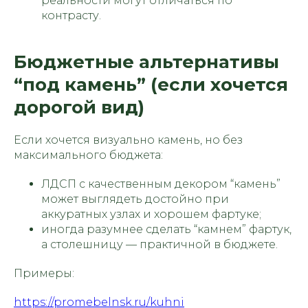
реальности могут отличаться по
контрасту.
Бюджетные альтернативы
“под камень” (если хочется
дорогой вид)
Если хочется визуально камень, но без
максимального бюджета:
ЛДСП с качественным декором “камень”
МЕНЮ:
МЫ ПРОИЗВОДИМ:
может выглядеть достойно при
Кухни
Главная
Мебель для бизнеса
Наша команда
аккуратных узлах и хорошем фартуке;
Мебель для дома
Наши работы
иногда разумнее сделать “камнем” фартук,
Отзывы
а столешницу — практичной в бюджете.
Этапы работы
Частые вопросы
Сертификаты
Примеры:
Доставка и оплата
Статьи
Видеообзоры
https://promebelnsk.ru/kuhni