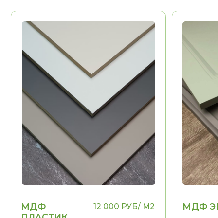
МДФ
МДФ ЭМАЛ
12 000 РУБ/ М2
ПЛАСТИК
Долговечность
Долговечност
Эстетика
Эстетика
Воможность выполнения
Воможность в
НЕТ
рамок, фигурных
рамок, фигурн
элементов
элементов