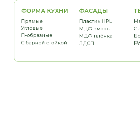
ФОРМА КУХНИ
ФАСАДЫ
ТЕМАТ
Прямые
Пластик HPL
Малогаб
Угловые
МДФ эмаль
С антре
П-образные
МДФ плёнка
Без вер
шкафов
С барной стойкой
ЛДСП
Под пот