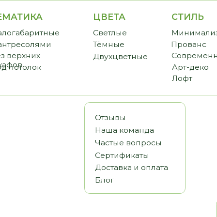
ИКА
ЦВЕТА
СТИЛЬ
CТО
аритные
Светлые
Минимализм
Прем
солями
Тёмные
Прованс
Станд
хних
Современный
Бюдж
Двухцветные
олок
Арт-деко
Лофт
Отзывы
Наша команда
Частые вопросы
Сертификаты
Доставка и оплата
Блог
Статьи
Видеообз