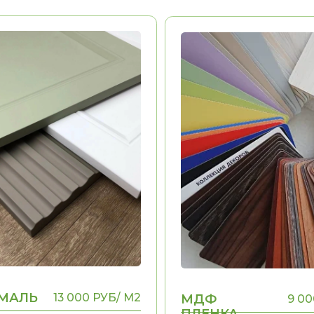
Ь
13 000 РУБ/ М2
МДФ
9 000 РУБ/ М2
ПЛЕНКА
ь
Долговечность
Эстетика
ыполнения
Воможность выполнения
ДА
ДА
ых
рамок, фигурных
элементов
ФУРНИТУРА