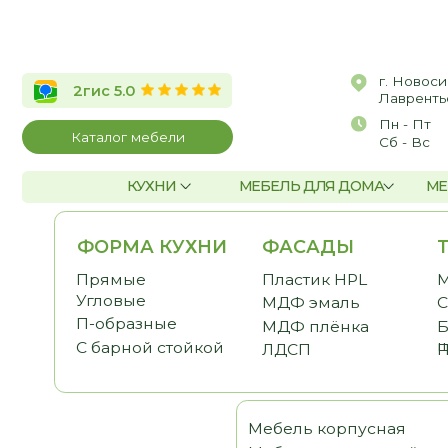
г. Новосибирск, 
2гис 5.0
Лаврентьева, д.2/
Пн - Пт
10:00 
Каталог мебели
Сб - Вс
По со
КУХНИ
МЕБЕЛЬ ДЛЯ ДОМА
МЕБЕЛЬ Д
ФОРМА КУХНИ
ФАСАДЫ
ТЕМА
Прямые
Пластик HPL
Малога
Угловые
МДФ эмаль
С антр
П-образные
МДФ плёнка
Без ве
шкафо
С барной стойкой
ЛДСП
Под по
Мебель корпусная
Шка
Мебель для детской
Гост
Мебель для спальни
Прих
Мебель для кабинета
Гард