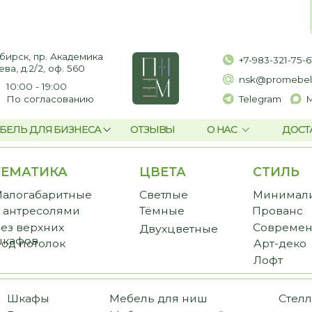
пр. Академика
+7-983-321-75-61
2, оф. 560
nsk@promebelnsk.ru
- 19:00
гласованию
Telegram
Max
ЛЯ БИЗНЕСА
ОТЗЫВЫ
О НАС
ДОСТАВКА И ОПЛАТ
ТИКА
ЦВЕТА
СТИЛЬ
CТ
баритные
Светлые
Минимализм
Пре
есолями
Тёмные
Прованс
Стан
рхних
Современный
Бюд
Двухцветные
в
толок
Арт-деко
Лофт
фы
Мебель для ниш
Стеллажи
иные
Мебель для ванной
Библиотеки
ожие
Мебель для балкона
Перегородки
еробные
Мебель для постирочной
Комоды и тумбы