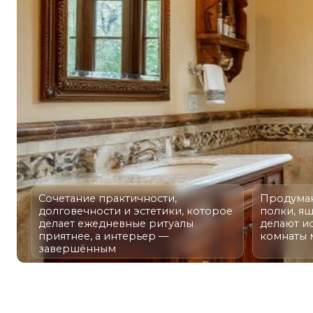
Сочетание практичности,
Продуманные ко
долговечности и эстетики, которое
полки, ящики и 
делает ежедневные ритуалы
делают использ
приятнее, а интерьер —
комнаты макси
завершённым
МЕБЕЛЬ 