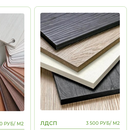
ЛДСП
3 500 РУБ/ М2
Долговечность
Эстетика
Воможность выполнения
НЕТ
рамок, фигурных
элементов