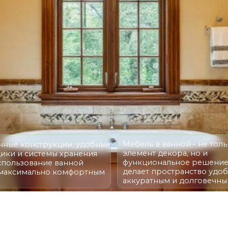
Мебель в ванной - не только
нструкции, удобные
элемент декора, но и
системы хранения
функциональное решение, которое
ование ванной
делает пространство удобным,
мально комфортным
аккуратным и долговечным
ПРИМЕРЫ РАБОТ
ДЛЯ ВАННОЙ И САНУЗ