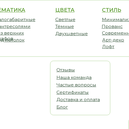
ИКА
ЦВЕТА
СТИЛЬ
CТО
аритные
Светлые
Минимализм
Прем
солями
Тёмные
Прованс
Станд
хних
Современный
Бюдж
Двухцветные
олок
Арт-деко
Лофт
Отзывы
Наша команда
Частые вопросы
Сертификаты
Доставка и оплата
Блог
Статьи
Видеообз