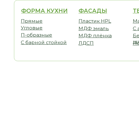
ФОРМА КУХНИ
ФАСАДЫ
ТЕМАТ
Прямые
Пластик HPL
Малогаб
Угловые
МДФ эмаль
С антре
П-образные
МДФ плёнка
Без вер
шкафов
С барной стойкой
ЛДСП
Под пот