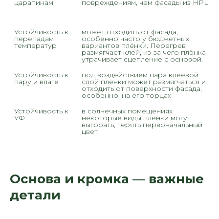
царапинам
повреждениям, чем фасады из HPL 
Устойчивость к 
может отходить от фасада, 
перепадам 
особенно часто у бюджетных 
температур
вариантов плёнки. Перегрев 
размягчает клей, из-за чего плёнка 
утрачивает сцепление с основой.
Устойчивость к 
под воздействием пара клеевой 
пару и влаге
слой плёнки может размягчаться и 
отходить от поверхности фасада, 
особенно, на его торцах
Устойчивость к 
в солнечных помещениях 
УФ
некоторые виды плёнки могут 
выгорать, терять первоначальный 
цвет
Основа и кромка — важные
детали