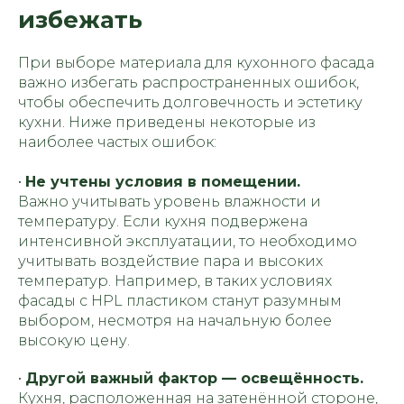
избежать
При выборе материала для кухонного фасада
важно избегать распространенных ошибок,
чтобы обеспечить долговечность и эстетику
кухни. Ниже приведены некоторые из
МЕНЮ:
МЫ ПРОИЗВОДИМ:
наиболее частых ошибок:
Кухни
Главная
Мебель для бизнеса
Наша команда
•
Не учтены условия в помещении.
Мебель для дома
Наши работы
Важно учитывать уровень влажности и
Отзывы
Этапы работы
температуру. Если кухня подвержена
Частые вопросы
интенсивной эксплуатации, то необходимо
Сертификаты
Доставка и оплата
учитывать воздействие пара и высоких
Статьи
температур. Например, в таких условиях
Видеообзоры
фасады с HPL пластиком станут разумным
выбором, несмотря на начальную более
СВЯЗАТЬСЯ С НАМИ:
высокую цену.
г. Новосибирск, пр. Академика
Лаврентьева, д.2/2, оф. 560
•
Другой важный фактор — освещённость.
Пн - Пт
10:00 - 19:00
Кухня, расположенная на затенённой стороне,