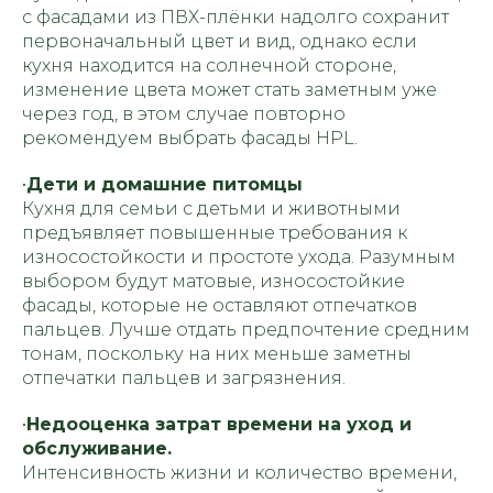
Сб - Вс
По согласованию
с фасадами из ПВХ-плёнки надолго сохранит
nsk@promebelnsk.ru
первоначальный цвет и вид, однако если
+7-983-321-75-61
кухня находится на солнечной стороне,
изменение цвета может стать заметным уже
Бесплатный замер
через год, в этом случае повторно
рекомендуем выбрать фасады HPL.
Бесплатная консультация
•
Дети и домашние питомцы
Кухня для семьи с детьми и животными
предъявляет повышенные требования к
износостойкости и простоте ухода. Разумным
выбором будут матовые, износостойкие
фасады, которые не оставляют отпечатков
пальцев. Лучше отдать предпочтение средним
тонам, поскольку на них меньше заметны
отпечатки пальцев и загрязнения.
•
Недооценка затрат времени на уход и
обслуживание.
Интенсивность жизни и количество времени,