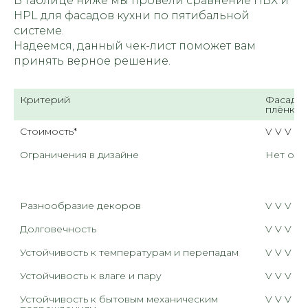
В таблице ниже мы провели сравнение ПВХ и
HPL для фасадов кухни по пятибальной
системе.
Надеемся, данный чек-лист поможет вам
принять верное решение.
Критерий
Фасады 
плёнки
Стоимость*
V V V V 
Ограничения в дизайне
Нет огр
Разнообразие декоров
Долговечность
V V V 
Устойчивость к температурам и перепадам
V V V 
Устойчивость к влаге и пару
V V V 
Устойчивость к бытовым механическим 
V V V