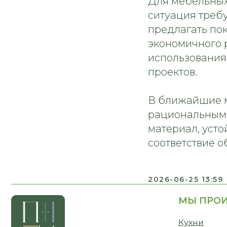
Для мебельных
ситуация треб
предлагать по
экономичного 
использования
МЫ ПРОИЗВО
проектов.
Кухни
Мебель для дома
В ближайшие м
Мебель для бизн
рациональным.
материал, усто
соответствие 
2026-06-25 13:59
Бесплатная консультация
Бесплат