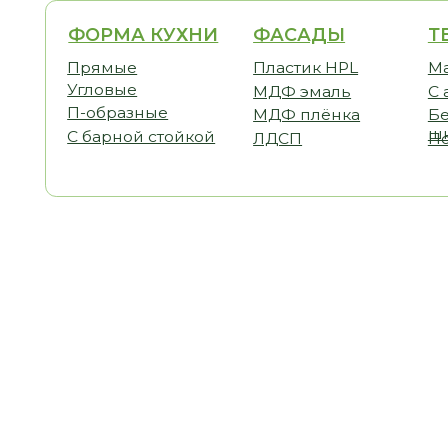
ФОРМА КУХНИ
ФАСАДЫ
ТЕМАТ
Прямые
Пластик HPL
Малогаб
Угловые
МДФ эмаль
С антре
П-образные
МДФ плёнка
Без вер
шкафов
С барной стойкой
ЛДСП
Под пот