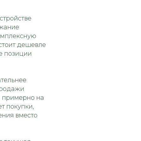
устройстве
ожание
комплексную
 стоит дешевле
ие позиции
ательнее
продажи
ь примерно на
ет покупки,
ения вместо