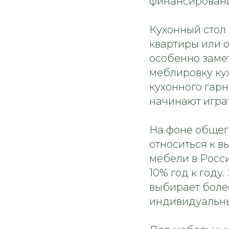
финансировани
Кухонный стол 
квартиры или 
особенно заме
меблировку кух
кухонного гар
начинают играт
На фоне общег
относиться к 
мебели в Росси
10% год к году.
выбирает боле
индивидуальны