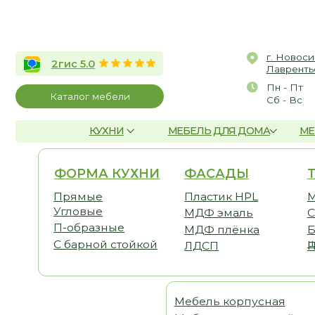
г. Новосибирск, 
2гис 5.0
Лаврентьева, д.2/
Пн - Пт
10:00 
Каталог мебели
Сб - Вс
По со
КУХНИ
МЕБЕЛЬ ДЛЯ ДОМА
МЕБЕЛЬ Д
ФОРМА КУХНИ
ФАСАДЫ
ТЕМА
Прямые
Пластик HPL
Малога
Угловые
МДФ эмаль
С антр
П-образные
МДФ плёнка
Без ве
шкафо
С барной стойкой
ЛДСП
Под по
Мебель корпусная
Шка
Мебель для детской
Гост
Мебель для спальни
Прих
Мебель для кабинета
Гард