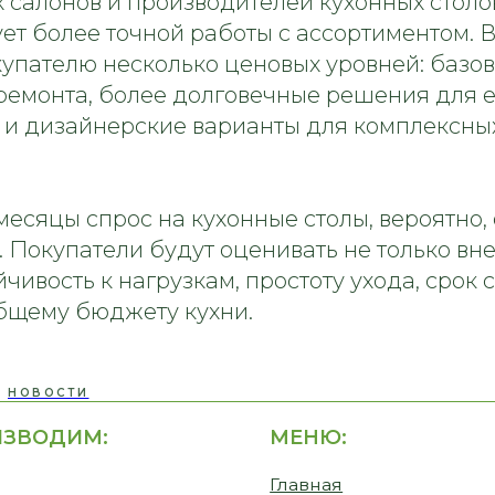
 салонов и производителей кухонных столо
ует более точной работы с ассортиментом. 
купателю несколько ценовых уровней: базо
ремонта, более долговечные решения для 
 и дизайнерские варианты для комплексны
ДИМ:
МЕНЮ:
СВЯЗА
НАМИ
Главная
+7-9
Наша команда
nsk
есяцы спрос на кухонные столы, вероятно, 
еса
Наши работы
г. 
 Покупатели будут оценивать не только вне
Лавр
Отзывы
йчивость к нагрузкам, простоту ухода, срок
Пн -
Частые вопросы
общему бюджету кухни.
Сб -
Сертификаты
Этапы работы
Доставка и оплата
НОВОСТИ
Статьи
ный замер
Видеообзоры