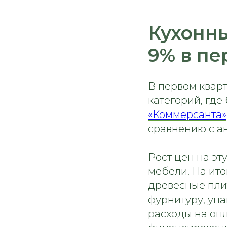
Кухонны
9% в пе
В первом кварт
категорий, где
«Коммерсанта»
сравнению с а
Рост цен на э
мебели. На ито
древесные плит
фурнитуру, упа
расходы на оп