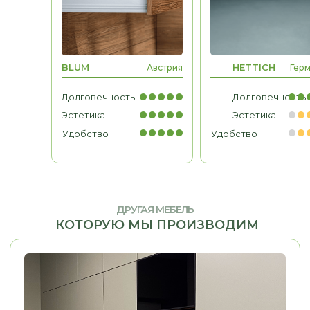
МЕБЕЛЬ ДЛЯ БИЗНЕСА
Рабочие места, мебель для
BLUM
HETTICH
Австрия
Гер
кабинетов, зоны ресепшн
Долговечность
Долговечность
Эстетика
Эстетика
Удобство
Удобство
ДРУГАЯ МЕБЕЛЬ
КОТОРУЮ МЫ ПРОИЗВОДИМ