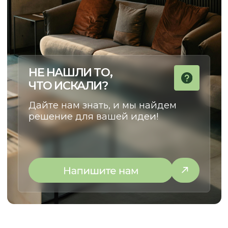
The
МЕНЮ:
МЫ ПРОИЗВОДИМ:
Кухни
Главная
Мебель для бизнеса
Наша команда
Мебель для дома
Наши работы
Отзывы
Этапы работы
Частые вопросы
Сертификаты
Доставка и оплата
Статьи
Видеообзоры
СВЯЗАТЬСЯ С НАМИ: