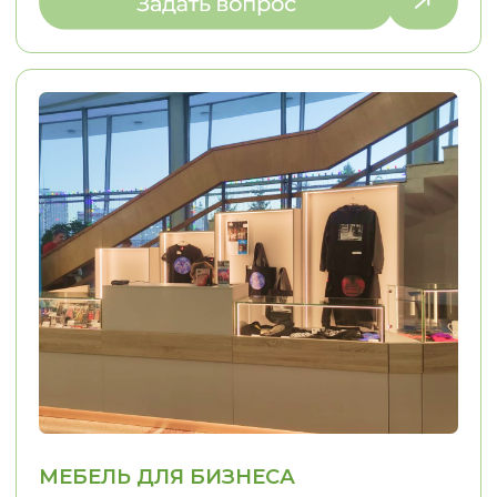
01
02
ИНДИВИДУАЛЬНЫЙ
КОНТРОЛЬ КАЧЕ
ПОДХОД
Решаем задачи любой сложности,
Только проверенн
в том числе проблемы, связанные
Контрольная сборк
с узкими нишами
отгрузки Контроль
монтажа
The
ОТЗЫВЫ
КЛИЕНТЫ О НАС
LOSTCPACKET
KOLESNIKOVA MARINA
Я заказывал кухню в стиле 
Хочу сказать огромное спасибо, ребята
Олесе, Евгении и Александру.
Из пожеланий у меня была 
Заказывали у них кухню. Кухня
фотография кухни, которая
маленькая, в хрущёвке очень много
нравилась. Согласование п