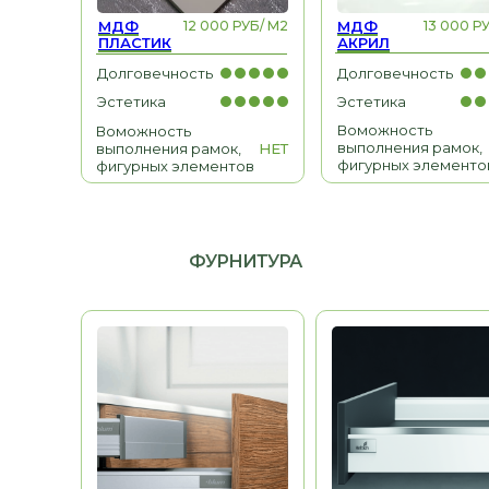
МДФ
12 000 РУБ/ М2
МДФ
13 000 Р
ПЛАСТИК
АКРИЛ
МЕБЕЛЬ ДЛЯ ДОМА
Долговечность
Долговечность
Гардеробные, гостиные,
Эстетика
Эстетика
детские, санузлы
Воможность
Воможность
выполнения рамок,
выполнения рамок,
НЕТ
фигурных элементо
фигурных элементов
ФУРНИТУРА