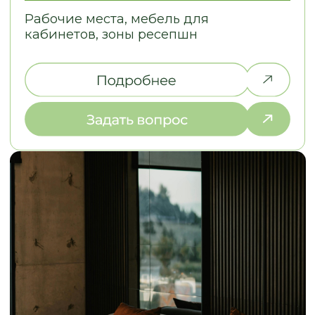
нюансов, очень много проблем. Кухню
прошло легко, потому что п
сделали на отлично. Просматривали
вопросам мне помогали. М
каждый элемент, каждый сантиметр.
конструкторских и дизайне
Во-первых, это красиво, удобно,
решений Евгения взяла...
качественно.
..
Смотреть на 2Гис
Смотреть на 2Гис
ОСТАВЬТЕ КОНТАКТЫ
РАССКАЖИТЕ, ЧТО ВАМ НУЖНО,
И МЫ ПРЕДЛОЖИМ ЛУЧШЕЕ
РЕШЕНИЕ
+7
Отправить запрос