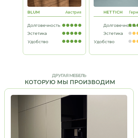
МЕБЕЛЬ ДЛЯ БИЗНЕСА
BLUM
HETTICH
Австрия
Гер
Рабочие места, мебель для
кабинетов, зоны ресепшн
Долговечность
Долговечность
Эстетика
Эстетика
Удобство
Удобство
ДРУГАЯ МЕБЕЛЬ
КОТОРУЮ МЫ ПРОИЗВОДИМ
НЕ НАШЛИ ТО,