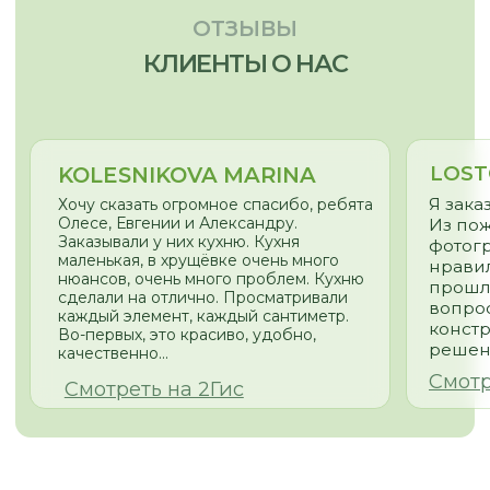
Главная
Мебель для бизнеса
Наша команда
Мебель для дома
Наши работы
Отзывы
Этапы работы
Частые вопросы
Сертификаты
Доставка и оплата
Статьи
Видеообзоры
СВЯЗАТЬСЯ С НАМИ:
г. Новосибирск, пр. Академика
Лаврентьева, д.2/2, оф. 560
Пн - Пт
10:00 - 19:00
Сб - Вс
По согласованию
nsk@promebelnsk.ru
+7-983-321-75-61
Бесплатный замер
Бесплатная консультация