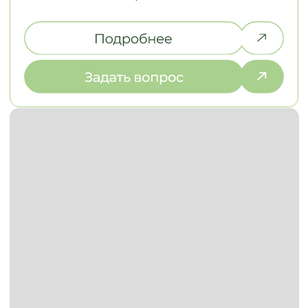
Какой бюджет
понадобится для такой
кухни?
Какие материалы
легче чистить и
обслуживать?
Какая самая
практичная
планировка: угловая,
линейная или П-
образная?
ОСТАВЬТЕ КОНТАКТЫ
РАССКАЖИТЕ, ЧТО ВАМ НУЖНО,