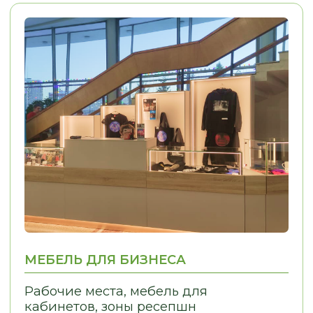
сделали на отлично. Просматривали
вопросам мне помогали. М
каждый элемент, каждый сантиметр.
конструкторских и дизайне
Во-первых, это красиво, удобно,
решений Евгения взяла...
качественно.
..
Смотреть на 2Гис
Смотреть на 2Гис
The
СОБРАЛИ ДЛЯ ВАС ОТВЕТЫ
НА ЧАСТО ЗАДАВАЕМЫЕ ВОПРОСЫ
Какие решения
наиболее эффективны
для оптимизации
пространства?
Какие стили подходят
для маленькой кухни?