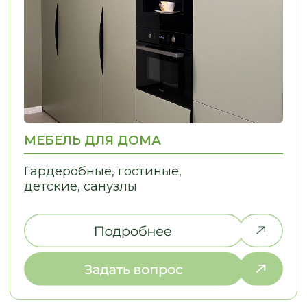
ЧТО ИСКАЛИ?
Дайте нам знать, и мы найдем
решение для вашей идеи!
ОТЗЫВЫ
КЛИЕНТЫ О НАС
LOSTCPACKET
KOLESNIKOVA MARINA
Я заказывал кухню в стиле 
Хочу сказать огромное спасибо, ребята
Олесе, Евгении и Александру.
Из пожеланий у меня была 
Заказывали у них кухню. Кухня
фотография кухни, которая
маленькая, в хрущёвке очень много
нравилась. Согласование п
нюансов, очень много проблем. Кухню
прошло легко, потому что п