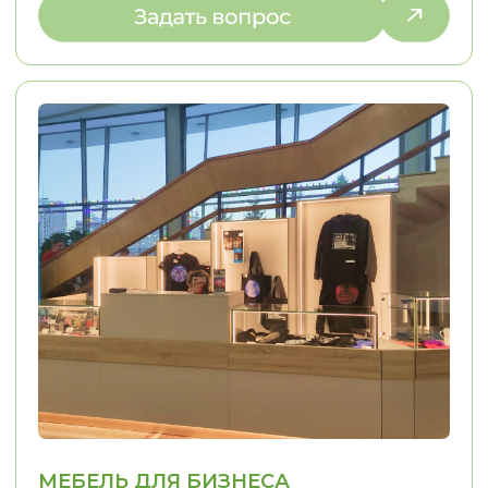
ОТЗЫВЫ
КЛИЕНТЫ О НАС
LOSTCPACKET
KOLESNIKOVA MARINA
Я заказывал кухню в стиле п
Хочу сказать огромное спасибо,
ребята Олесе, Евгении и Александру.
пожеланий у меня была тол
Заказывали у них кухню. Кухня
фотография кухни, которая 
маленькая, в хрущёвке очень много
нравилась. Согласование пр
нюансов, очень много проблем.
прошло легко, потому что п
Кухню сделали на отлично.
вопросам мне помогали. М
Просматривали каждый элемент,
конструкторских и дизайне
каждый сантиметр. Во-первых, это
решений Евгения взяла...
красиво, удобно, качественно.
..
The
Смотреть на 2Гис
Смотреть на 2Гис