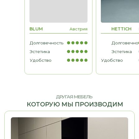
МЕБЕЛЬ ДЛЯ БИЗНЕСА
ДРУГАЯ МЕБЕЛЬ
Рабочие места, мебель для
кабинетов, зоны ресепшн
КОТОРУЮ МЫ ПРОИЗВОДИМ