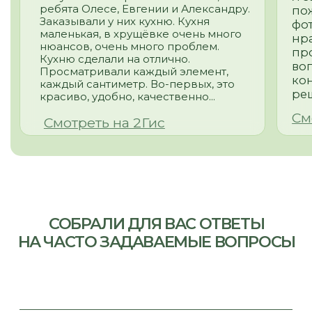
nsk@promebelnsk.ru
+7-983-321-75-61
Бесплатный замер
Бесплатная консультация