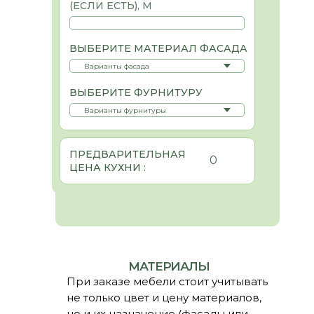
(ЕСЛИ ЕСТЬ), М
ВЫБЕРИТЕ МАТЕРИАЛ ФАСАДА
ВЫБЕРИТЕ ФУРНИТУРУ
ПРЕДВАРИТЕЛЬНАЯ
0
ЦЕНА КУХНИ :
МАТЕРИАЛЫ
При заказе мебели стоит учитывать
не только цвет и цену материалов,
но и их назначение (фасады или
корпус), а также тип изделия
(
гардеробная
,
спальня
, кухня,
санузел
и т.д.). Для корпуса кухни
чаще всего выбирают ЛДСП — это
доступный, практичный материал с