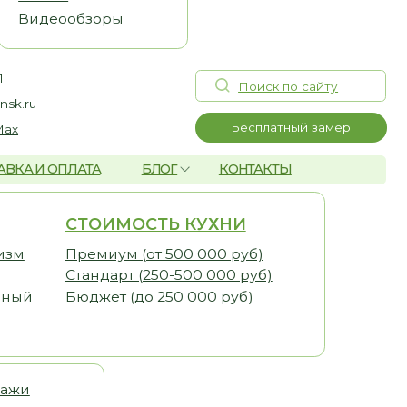
Д
Поиск по сайту
К
Бесплатный замер
А
БЛОГ
КОНТАКТЫ
ОИМОСТЬ КУХНИ
миум (от 500 000 руб)
дарт (250-500 000 руб)
жет (до 250 000 руб)