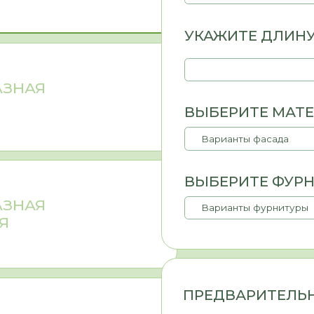
ПРЕДВАРИТЕЛЬНАЯ ЦЕНА 
0
МАТЕРИАЛЫ
цену материалов, но и их назначение (фасады или корпус), а
чаще всего выбирают ЛДСП — это доступный, практичный ма
ки устойчив к влаге. Выбор материала для фасадов опреде
и (влажная или сухая зона, есть ли домашние животные и
ься с полезными статьями или напишите нам - поможем по
ПОЛУЧИТЬ К