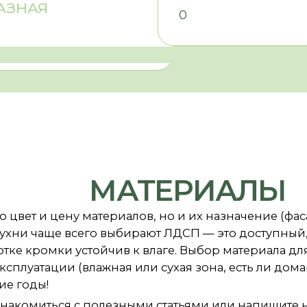
13 000 РУБ/ М2
МДФ ЭМАЛЬ
13 000 РУБ/ М2
Долговечность
Эстетика
ыполнения
Воможность выполнения