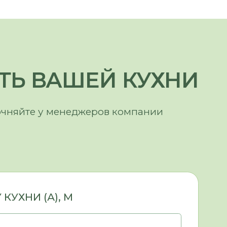
, М
(ЕСЛИ ЕСТЬ), М
САДА