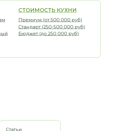
ИМОСТЬ КУХНИ
Г
иум (от 500 000 руб)
арт (250-500 000 руб)
К
ет (до 250 000 руб)
Г
М
Э
К
О
С
В
оры