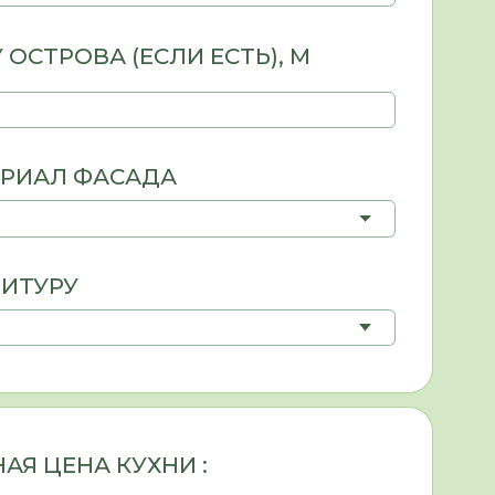
КУХНИ :
 также тип изделия (
гардеробная
,
териал с большим выбором
ляется вашими эстетическими
 прочее). При грамотном подборе
добрать оптимальный вариант.
ОНСУЛЬТАЦИЮ