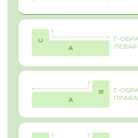
КУХНЯ
При заказе мебели стоит учитывать не только цвет и 
спальня
, кухня,
санузел
и т.д.). Для корпуса кухни 
декоров, который при качественной обработке кром
предпочтениями, бюджетом и условиями эксплуатаци
материалов мебель будет радовать вас долгие годы!
Затрудняетесь с выбором - рекомендуем ознакомит
ПОЛЕЗНАЯ ИНФОРМАЦИЯ