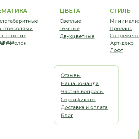
ИКА
ЦВЕТА
СТИЛЬ
CТО
аритные
Светлые
Минимализм
Прем
солями
Тёмные
Прованс
Станд
хних
Современный
Бюдж
Двухцветные
олок
Арт-деко
Лофт
Отзывы
Наша команда
Частые вопросы
Сертификаты
Доставка и оплата
Блог
Статьи
Видеообз