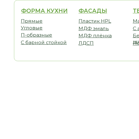
ФОРМА КУХНИ
ФАСАДЫ
ТЕМАТ
Прямые
Пластик HPL
Малогаб
Угловые
МДФ эмаль
С антре
П-образные
МДФ плёнка
Без вер
шкафов
С барной стойкой
ЛДСП
Под пот