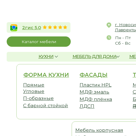
г. Новосибирск, 
2гис 5.0
Лаврентьева, д.2/
Пн - Пт
10:00 
Каталог мебели
Сб - Вс
По со
КУХНИ
МЕБЕЛЬ ДЛЯ ДОМА
МЕБЕЛЬ Д
ФОРМА КУХНИ
ФАСАДЫ
ТЕМА
Прямые
Пластик HPL
Малога
Угловые
МДФ эмаль
С антр
П-образные
МДФ плёнка
Без ве
шкафо
С барной стойкой
ЛДСП
Под по
Мебель корпусная
Шка
Мебель для детской
Гост
Мебель для спальни
Прих
Мебель для кабинета
Гард