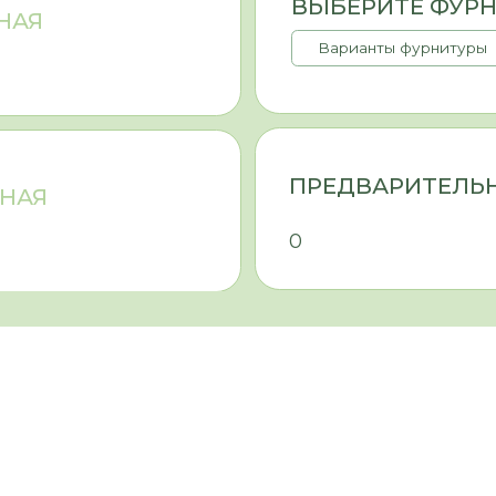
МАТЕРИАЛЫ
цену материалов, но и их назначение (фасады или корпус), 
чаще всего выбирают ЛДСП — это доступный, практичный м
ки устойчив к влаге. Выбор материала для фасадов опред
и (влажная или сухая зона, есть ли домашние животные и
ься с полезными статьями или напишите нам - поможем по
ПОЛУЧИТЬ К