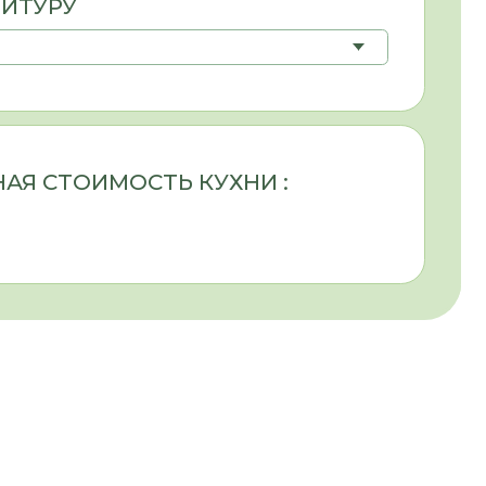
а также тип изделия (
гардеробная
,
атериал с большим выбором
еляется вашими эстетическими
 прочее). При грамотном подборе
добрать оптимальный вариант.
ОНСУЛЬТАЦИЮ