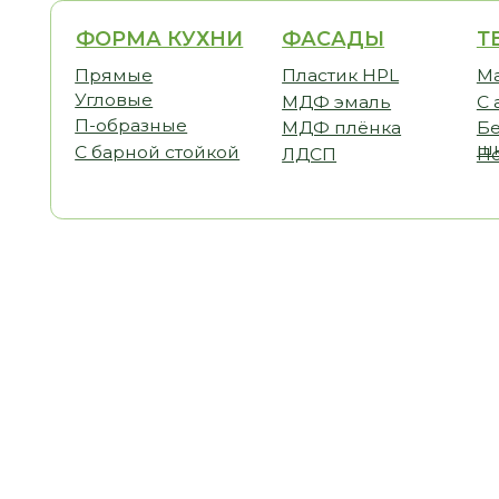
ФОРМА КУХНИ
ФАСАДЫ
ТЕМАТ
Прямые
Пластик HPL
Малогаб
Угловые
МДФ эмаль
С антре
П-образные
МДФ плёнка
Без вер
шкафов
С барной стойкой
ЛДСП
Под пот