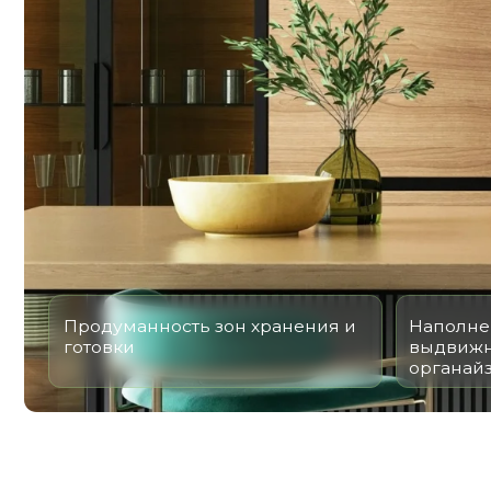
Продуманность зон хранения и
Наполнение – 
готовки
выдвижные ящ
органайзеры
ДИЗА
КУХН