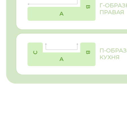
При заказе мебели стоит учитывать не только цвет и 
спальня
, кухня,
санузел
и т.д.). Для корпуса кухни 
декоров, который при качественной обработке кром
предпочтениями, бюджетом и условиями эксплуатаци
материалов мебель будет радовать вас долгие годы!
Затрудняетесь с выбором - рекомендуем ознакомит
ПОЛЕЗНАЯ ИНФОРМАЦИЯ