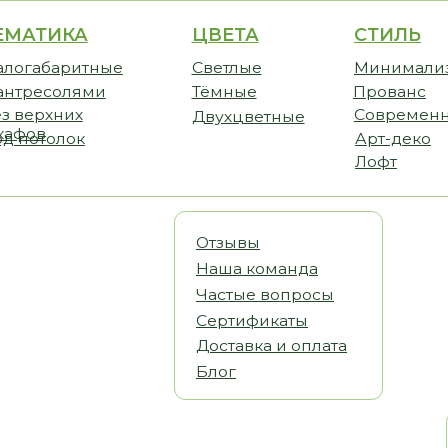
ИКА
ЦВЕТА
СТИЛЬ
CТО
аритные
Светлые
Минимализм
Прем
солями
Тёмные
Прованс
Станд
хних
Современный
Бюдж
Двухцветные
олок
Арт-деко
Лофт
Отзывы
Наша команда
Частые вопросы
Сертификаты
Доставка и оплата
Блог
Статьи
Видеообз