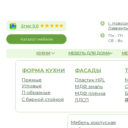
г. Новосибирск, 
2гис 5.0
Лаврентьева, д.2/
Пн - Пт
10:00 
Каталог мебели
Сб - Вс
По со
КУХНИ
МЕБЕЛЬ ДЛЯ ДОМА
МЕБЕЛЬ Д
ФОРМА КУХНИ
ФАСАДЫ
ТЕМА
Прямые
Пластик HPL
Малога
Угловые
МДФ эмаль
С антр
П-образные
МДФ плёнка
Без ве
шкафо
С барной стойкой
ЛДСП
Под по
Мебель корпусная
Шка
Мебель для детской
Гост
Мебель для спальни
Прих
Мебель для кабинета
Гард