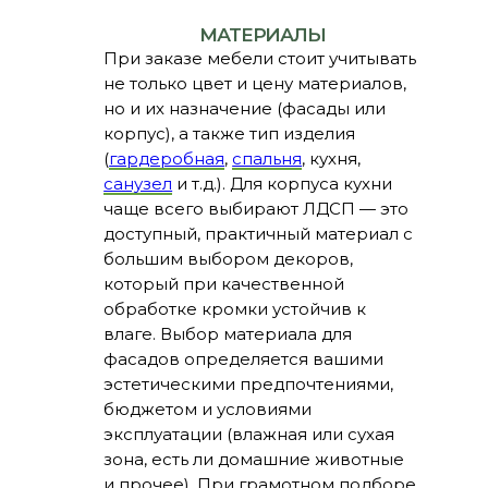
(
гардеробная
,
спальня
, кухня,
санузел
и т.д.). Для корпуса кухни
чаще всего выбирают ЛДСП — это
доступный, практичный материал с
большим выбором декоров,
который при качественной
обработке кромки устойчив к
влаге. Выбор материала для
фасадов определяется вашими
эстетическими предпочтениями,
бюджетом и условиями
эксплуатации (влажная или сухая
зона, есть ли домашние животные
и прочее). При грамотном подборе
материалов мебель будет радовать
вас долгие годы!
Затрудняетесь с выбором -
рекомендуем ознакомиться с
полезными статьями или напишите