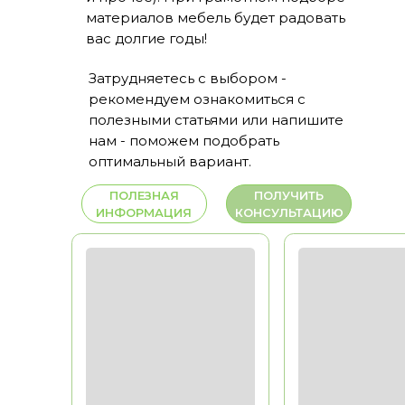
нам - поможем подобрать
оптимальный вариант.
ПОЛЕЗНАЯ
ПОЛУЧИТЬ
ИНФОРМАЦИЯ
КОНСУЛЬТАЦИЮ
МДФ
12 000 РУБ/ М2
МДФ
13 000 Р
ПЛАСТИК
АКРИЛ
Долговечность
Долговечность
Эстетика
Эстетика
Воможность
Воможность