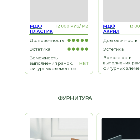
выполнения рамок,
выполнения рамок,
НЕТ
фигурных элементо
фигурных элементов
ФУРНИТУРА
МЕБЕЛЬ ДЛЯ ДОМА
Гардеробные, гостиные,
детские, санузлы
BLUM
HETTICH
Австрия
Герм