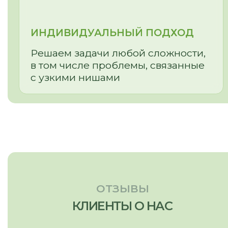
Частые вопросы
Сертификаты
Доставка и оплата
Статьи
Видеообзоры
СВЯЗАТЬСЯ С НАМИ:
г. Новосибирск, пр. Академика
Лаврентьева, д.2/2, оф. 560
Пн - Пт
10:00 - 19:00
Сб - Вс
По согласованию
nsk@promebelnsk.ru
+7-983-321-75-61
Бесплатный замер
Бесплатная консультация