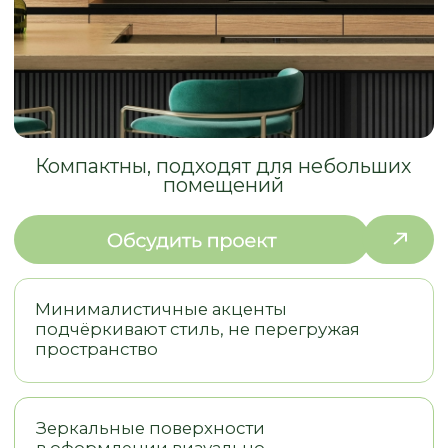
помещений
Минималистичные акценты
подчёркивают стиль, не перегружая
пространство
Зеркальные поверхности
в оформлении визуально
удваивают объём
Используйте магнитные
держатели для хранения специй и
аксессуаров
Рациональное использование
пространства: откидные, складные,
подъемные дверцы шкафов, угловые
полки-карусели