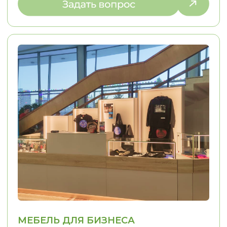
ОТЗЫВЫ
КЛИЕНТЫ О НАС
LOSTCPACKET
KOLESNIKOVA MARINA
Я заказывал кухню в стиле 
Хочу сказать огромное спасибо, ребята
Олесе, Евгении и Александру.
Из пожеланий у меня была 
Заказывали у них кухню. Кухня
фотография кухни, которая
маленькая, в хрущёвке очень много
нравилась. Согласование п
нюансов, очень много проблем. Кухню
прошло легко, потому что п
сделали на отлично. Просматривали
вопросам мне помогали. М
каждый элемент, каждый сантиметр.
конструкторских и дизайне
Во-первых, это красиво, удобно,
решений Евгения взяла...
качественно.
..
Смотреть на 2Гис
Смотреть на 2Гис
ОСТАВЬТЕ КОНТАКТЫ
РАССКАЖИТЕ, ЧТО ВАМ НУЖНО,
И МЫ ПРЕДЛОЖИМ ЛУЧШЕЕ
РЕШЕНИЕ