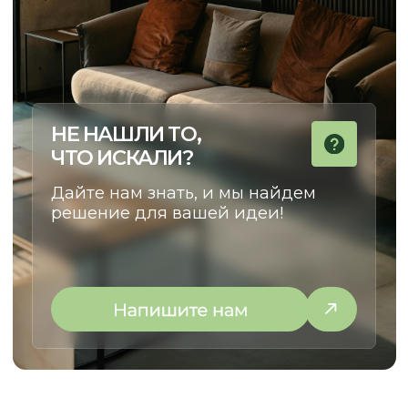
Этапы работы
Частые вопросы
Сертификаты
Доставка и оплата
Статьи
Видеообзоры
СВЯЗАТЬСЯ С НАМИ:
г. Новосибирск, пр. Академика
Лаврентьева, д.2/2, оф. 560
Пн - Пт
10:00 - 19:00
Сб - Вс
По согласованию
nsk@promebelnsk.ru
+7-983-321-75-61
Бесплатный замер
Бесплатная консультация