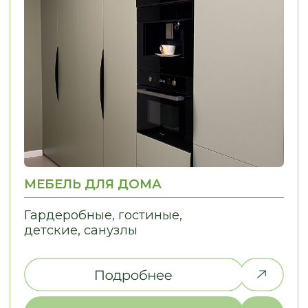
ПОЧЕМУ ВЫБИРАЮТ НАС
С НАМИ УДОБНО — МЫ
ПРЕВРАЩАЕМ СЛОЖНЫЕ ДЛЯ ВАС
ПРОЦЕССЫ В ПРОСТЫЕ
01
02
ИНДИВИДУАЛЬНЫЙ
КОНТРОЛЬ КАЧЕ
ПОДХОД
Решаем задачи любой сложности,
Только проверенн
в том числе проблемы, связанные
Контрольная сборк
с узкими нишами
отгрузки Контроль
монтажа
The