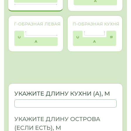
ПРЕДВАРИТЕЛЬНАЯ
0
СТОИМОСТЬ КУХНИ :
МАТЕРИАЛЫ
Выбирая материалы фасадов для
любого изделия, стоит обращать
внимание не только на цвет и
стоимость, но и на назначение
изделия, место его установки (кухня,
прихожая, санузел). При правильнои
выборе мебель будет служить вам и
радовать вас долгое время