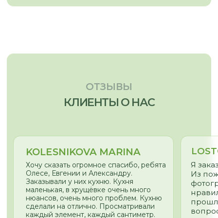
Пн - Пт
10:00 - 19:00
Сб - Вс
По согласованию
nsk@promebelnsk.ru
+7-983-321-75-61
Бесплатный замер
Бесплатная консультация