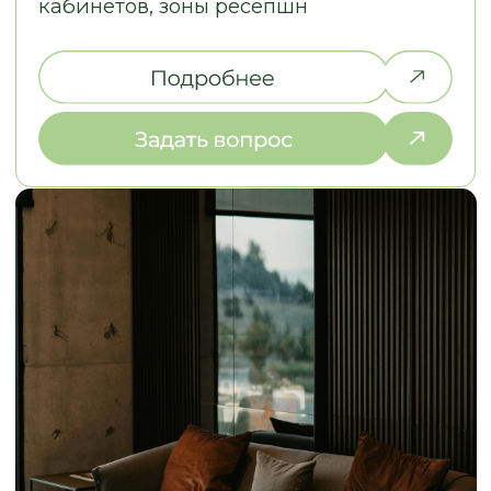
конструкторских и дизайне
Во-первых, это красиво, удобно,
решений Евгения взяла...
качественно.
..
Смотреть на 2Гис
Смотреть на 2Гис
The
СОБРАЛИ ДЛЯ ВАС ОТВЕТЫ
НА ЧАСТО ЗАДАВАЕМЫЕ ВОПРОСЫ