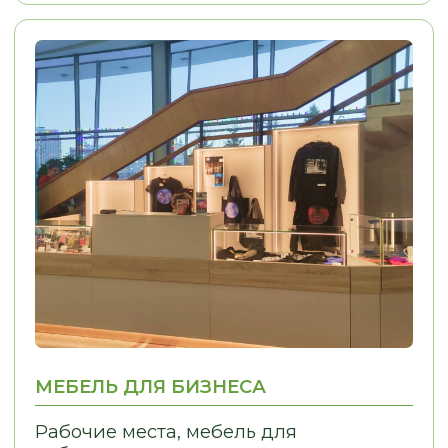
ИНДИВИДУАЛЬНЫЙ
КОНТРОЛЬ КАЧЕ
ПОДХОД
Решаем задачи любой сложности,
Только проверенн
в том числе проблемы, связанные
Контрольная сборк
с узкими нишами
отгрузки Контроль
монтажа
The
ОТЗЫВЫ
КЛИЕНТЫ О НАС
LOSTCPACKET
KOLESNIKOVA MARINA
Я заказывал кухню в стиле 
Хочу сказать огромное спасибо, ребята
Олесе, Евгении и Александру.
Из пожеланий у меня была 
Заказывали у них кухню. Кухня
фотография кухни, которая
маленькая, в хрущёвке очень много
нравилась. Согласование п
нюансов, очень много проблем. Кухню
прошло легко, потому что п
сделали на отлично. Просматривали
вопросам мне помогали. М
каждый элемент, каждый сантиметр.