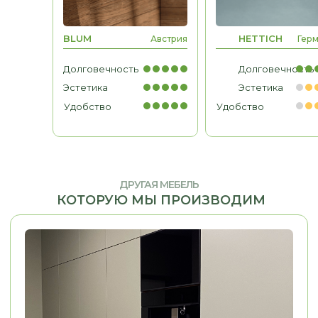
МЕБЕЛЬ ДЛЯ БИЗНЕСА
Рабочие места, мебель для
BLUM
HETTICH
Австрия
Гер
кабинетов, зоны ресепшн
Долговечность
Долговечность
Эстетика
Эстетика
Удобство
Удобство
ДРУГАЯ МЕБЕЛЬ
КОТОРУЮ МЫ ПРОИЗВОДИМ