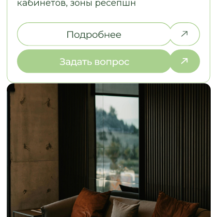
конструкторских и дизайне
Во-первых, это красиво, удобно,
решений Евгения взяла...
качественно.
..
Смотреть на 2Гис
Смотреть на 2Гис
The
СОБРАЛИ ДЛЯ ВАС ОТВЕТЫ
НА ЧАСТО ЗАДАВАЕМЫЕ ВОПРОСЫ