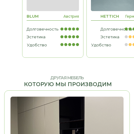
МЕБЕЛЬ ДЛЯ БИЗНЕСА
Рабочие места, мебель для
BLUM
HETTICH
Австрия
Гер
кабинетов, зоны ресепшн
Долговечность
Долговечность
Эстетика
Эстетика
Удобство
Удобство
ДРУГАЯ МЕБЕЛЬ
КОТОРУЮ МЫ ПРОИЗВОДИМ