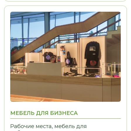
ИНДИВИДУАЛЬНЫЙ
КОНТРОЛЬ КАЧЕ
ПОДХОД
Решаем задачи любой сложности,
Только проверенн
в том числе проблемы, связанные
Контрольная сборк
с узкими нишами
отгрузки Контроль
монтажа
The
ОТЗЫВЫ
КЛИЕНТЫ О НАС
LOSTCPACKET
KOLESNIKOVA MARINA
Я заказывал кухню в стиле 
Хочу сказать огромное спасибо, ребята
Олесе, Евгении и Александру.
Из пожеланий у меня была 
Заказывали у них кухню. Кухня
фотография кухни, которая
маленькая, в хрущёвке очень много
нравилась. Согласование п
нюансов, очень много проблем. Кухню
прошло легко, потому что п
сделали на отлично. Просматривали
вопросам мне помогали. М
каждый элемент, каждый сантиметр.