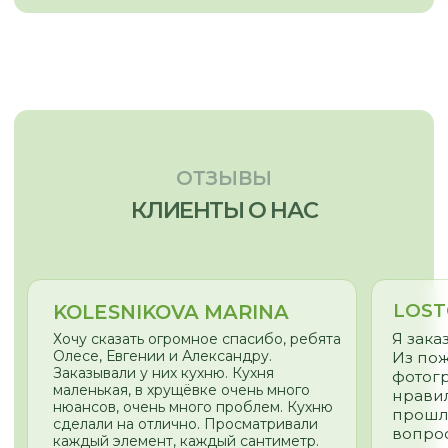
nsk@promebelnsk.ru
+7-983-321-75-61
Бесплатный замер
Бесплатная консультация