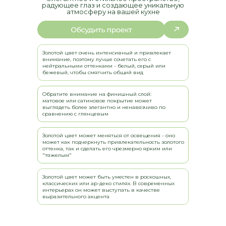
радующее глаз и создающее уникальную
атмосферу на вашей кухне
Золотой цвет очень интенсивный и привлекает
внимание, поэтому лучше сочетать его с
нейтральными оттенками - белый, серый или
бежевый, чтобы смягчить общий вид
Обратите внимание на финишный слой:
матовое или сатиновое покрытие может
выглядеть более элегантно и ненавязчиво по
сравнению с глянцевым
Золотой цвет может меняться от освещения - оно
может как подчеркнуть привлекательность золотого
оттенка, так и сделать его чрезмерно ярким или
"тяжелым"
ДАВАЙТЕ РАССЧИТАЕМ
СТОИМОСТЬ ВАШЕЙ КУХНИ
Золотой цвет может быть уместен в роскошных,
* Данный расчет является предварительным, детальную
классических или ар-деко стилях. В современных
стоимость уточняйте у менеджеров компании
интерьерах он может выступать в качестве
выразительного акцента
ВЫБЕРИТЕ СВОЙ ТИП КУХНИ: