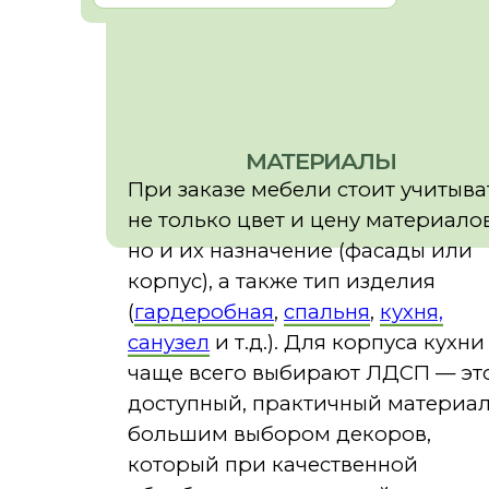
эксплуатации (влажная или сухая
зона, есть ли домашние животные и
прочее). При грамотном подборе
материалов мебель будет радовать
вас долгие годы!
Затрудняетесь с выбором -
рекомендуем ознакомиться с
полезными статьями или напишите
нам - поможем подобрать
оптимальный вариант.
ПОЛЕЗНАЯ
ПОЛУЧИТЬ
ИНФОРМАЦИЯ
КОНСУЛЬТАЦИЮ