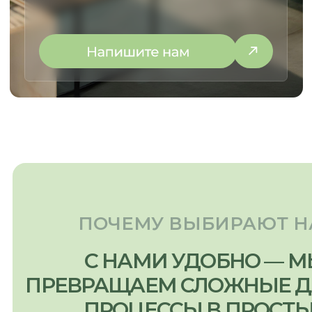
МЕНЮ:
МЫ ПРОИЗВОДИМ:
Кухни
Главная
Мебель для бизнеса
Наша команда
Мебель для дома
Наши работы
Отзывы
Этапы работы
Частые вопросы
Сертификаты
Доставка и оплата
Статьи
Видеообзоры
The
СВЯЗАТЬСЯ С НАМИ:
г. Новосибирск, пр. Академика
Лаврентьева, д.2/2, оф. 560
Пн - Пт
10:00 - 19:00
Сб - Вс
По согласованию
nsk@promebelnsk.ru
+7-983-321-75-61
Бесплатный замер