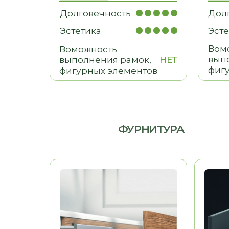
МЕБЕЛЬ ДЛЯ ДОМА
Гардеробные, гостиные,
детские, санузлы
ПОЧЕМУ ВЫБИРАЮТ НАС
С НАМИ УДОБНО — МЫ
ПРЕВРАЩАЕМ СЛОЖНЫЕ ДЛЯ ВАС
ПРОЦЕССЫ В ПРОСТЫЕ
01
02
ИНДИВИДУАЛЬНЫЙ ПОДХОД
КОНТРОЛЬ КАЧЕС
Решаем задачи любой сложности,
Только проверенн