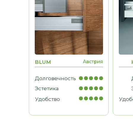
в том числе проблемы, связанные с
Контрольная сборк
узкими нишами
отгрузки Контроль
монтажа
МЕБЕЛЬ ДЛЯ БИЗНЕСА
Рабочие места, мебель для
кабинетов, зоны ресепшн
ОТЗЫВЫ
КЛИЕНТЫ О НАС
LOSTCPACKET
KOLESNIKOVA MARINA
Я заказывал кухню в стиле пр
Хочу сказать огромное спасибо,
ребята Олесе, Евгении и Александру.
пожеланий у меня была толь
Заказывали у них кухню. Кухня
фотография кухни, которая м
маленькая, в хрущёвке очень много
нравилась. Согласование про
нюансов, очень много проблем. Кухню
прошло легко, потому что по 
сделали на отлично. Просматривали
вопросам мне помогали. Мно
каждый элемент, каждый сантиметр.
конструкторских и дизайнер
Во-первых, это красиво, удобно,
решений Евгения взяла...
качественно.
..
Смотреть на 2Гис
Смотреть на 2Гис