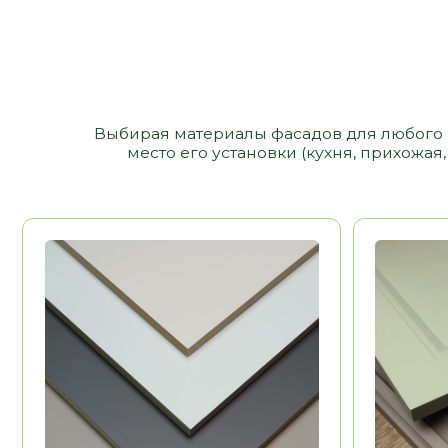
МДФ
МДФ ЭМАЛ
12 000 РУБ/ М2
ПЛАСТИК
Долговечность
Долговечност
Эстетика
Эстетика
Воможность выполнения
Воможность в
НЕТ
рамок, фигурных
рамок, фигурн
элементов
элементов