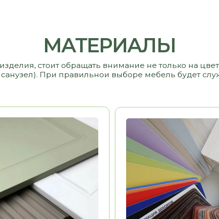
Ь
13 000 РУБ/ М2
МДФ
9 000 РУБ/ М2
ПЛЕНКА
ь
Долговечность
Эстетика
ыполнения
Воможность выполнения
ДА
ДА
ых
рамок, фигурных
элементов