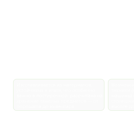
Изготавливается из материалов,
Возможность ин
устойчивых к влаге, что особенно
техники (стирал
важно в постирочной. рассчитана на
машины) и расп
хранение тяжёлых предметов — от
столешницы и п
порошков до инвентаря
высоте для ком
Выбирая материалы фасадов для любого изделия,
место его установки (кухня, прихожая, сан