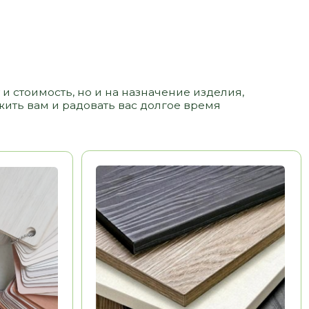
ЛДСП
3 500 РУБ/ М2
Долговечность
Эстетика
Воможность выполнения
НЕТ
рамок, фигурных
элементов