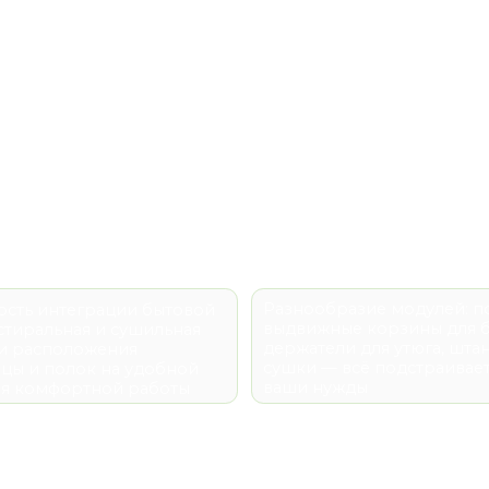
Разнообразие модулей: полки,
теграции бытовой
выдвижные корзины для белья,
ьная и сушильная
держатели для утюга, штанги для
оложения
сушки — всё подстраивается под
олок на удобной
ваши нужды
фортной работы
МАТЕРИАЛЫ
 стоит обращать внимание не только на цвет и стоимость,
узел). При правильнои выборе мебель будет служить вам и р