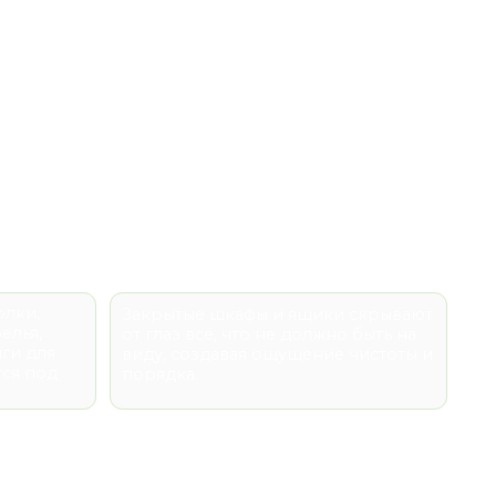
Закрытые шкафы и ящики скрывают
от глаз всё, что не должно быть на
виду, создавая ощущение чистоты и
порядка.
 но и на назначение изделия,
адовать вас долгое время