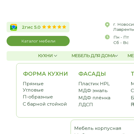
г. Новосибирск, 
2гис 5.0
Лаврентьева, д.2/
Пн - Пт
10:00 
Каталог мебели
Сб - Вс
По со
КУХНИ
МЕБЕЛЬ ДЛЯ ДОМА
МЕБЕЛЬ Д
ФОРМА КУХНИ
ФАСАДЫ
ТЕМА
Прямые
Пластик HPL
Малога
Угловые
МДФ эмаль
С антр
П-образные
МДФ плёнка
Без ве
шкафо
С барной стойкой
ЛДСП
Под по
Мебель корпусная
Шка
Мебель для детской
Гост
Мебель для спальни
Прих
Мебель для кабинета
Гард