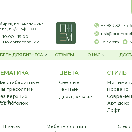
пр. Академика
+7-983-321-75-61
2, оф. 560
nsk@promebelnsk.ru
- 19:00
гласованию
Telegram
Max
ЛЯ БИЗНЕСА
ОТЗЫВЫ
О НАС
ДОСТАВКА И ОПЛАТ
ТИКА
ЦВЕТА
СТИЛЬ
CТ
баритные
Светлые
Минимализм
Пре
есолями
Тёмные
Прованс
Стан
рхних
Современный
Бюд
Двухцветные
в
толок
Арт-деко
Лофт
фы
Мебель для ниш
Стеллажи
иные
Мебель для ванной
Библиотеки
ожие
Мебель для балкона
Перегородки
еробные
Мебель для постирочной
Комоды и тумбы