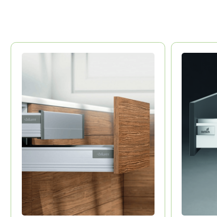
BLUM
HETTICH
Австрия
Долговечность
Долговечност
Эстетика
Эстетика
Удобство
Удобство
КОТО