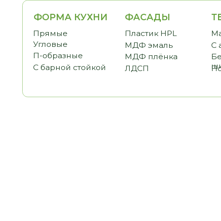
ФОРМА КУХНИ
ФАСАДЫ
ТЕМАТ
Прямые
Пластик HPL
Малогаб
Угловые
МДФ эмаль
С антре
П-образные
МДФ плёнка
Без вер
шкафов
С барной стойкой
ЛДСП
Под пот