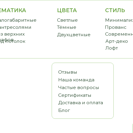
ИКА
ЦВЕТА
СТИЛЬ
CТО
аритные
Светлые
Минимализм
Прем
солями
Тёмные
Прованс
Станд
хних
Современный
Бюдж
Двухцветные
олок
Арт-деко
Лофт
Отзывы
Наша команда
Частые вопросы
Сертификаты
Доставка и оплата
Блог
Статьи
Видеообз