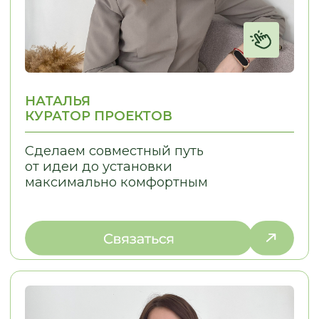
Отправить запрос
МЕНЮ:
МЫ ПРОИЗВОДИМ:
Кухни
Главная
Мебель для бизнеса
Наша команда
Мебель для дома
Наши работы
Отзывы
Этапы работы
Частые вопросы
Сертификаты
Доставка и оплата
Статьи
Видеообзоры
СВЯЗАТЬСЯ С НАМИ:
г. Новосибирск, пр. Академика