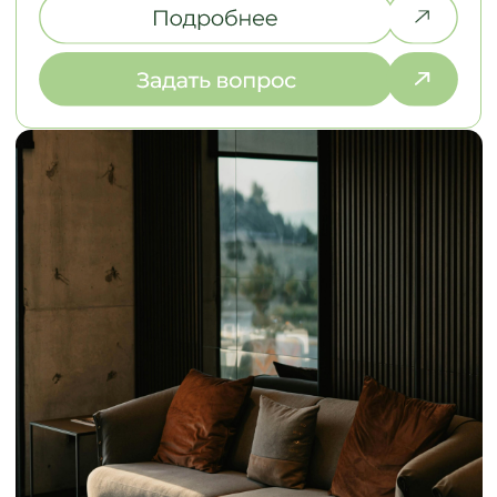
ЗАМЕР И РАБОТА
НАД ДИЗАЙНОМ
2. ЭСКИЗЫ И СТ
Выезжаем на объект в течение
Разрабатываем эс
2-х дней, подбираем
стоимость в разли
материалы под ваш интерьер
выбираем оптима
НАША КОМАНДА
ДАВАЙТЕ ПОЗНАКОМИМСЯ