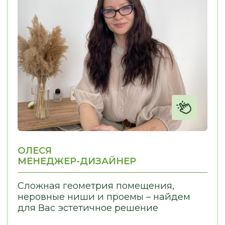
Лаврентьева, д.2/2, оф. 560
Пн - Пт
10:00 - 19:00
Сб - Вс
По согласованию
nsk@promebelnsk.ru
+7-983-321-75-61
Бесплатный замер
Бесплатная консультация