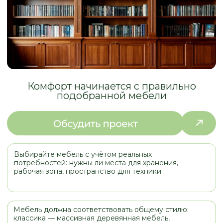
подобранной мебели
Выбирайте мебель с учётом реальных
потребностей: нужны ли места для хранения,
рабочая зона, пространство для техники
Мебель должна соответствовать общему стилю:
классика — массивная деревянная мебель,
минимализм — лаконичные формы и минимум
декора
Корпусная мебель из массива дерева или
качественного МДФ прослужит дольше и будет
безопаснее для здоровья
Библиотеки под заказ позволяют создавать
индивидуальные решения для хранения и
зонирования