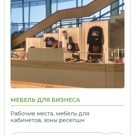
ПРОЦЕССЫ В ПРОСТЫЕ
01
02
ИНДИВИДУАЛЬНЫЙ
КОНТРОЛЬ КАЧЕ
ПОДХОД
Решаем задачи любой сложности,
Только проверенн
в том числе проблемы, связанные
Контрольная сборк
с узкими нишами
отгрузки Контроль
монтажа
ЭТАПЫ РАБОТЫ
МЫ ИНФОРМИРУЕМ ВАС
НА КАЖДОМ ЭТАПЕ, ОБЕСПЕЧИВАЯ
И УВЕРЕННОСТЬ В ПРОЦЕССЕ