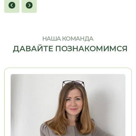
Я заказывал кухню в стиле 
Хочу сказать огромное спасибо, ребята
Олесе, Евгении и Александру.
Из пожеланий у меня была 
Заказывали у них кухню. Кухня
фотография кухни, которая
маленькая, в хрущёвке очень много
нравилась. Согласование п
нюансов, очень много проблем. Кухню
прошло легко, потому что п
сд
елали на отлично.
Просматривали
вопросам мне помогали. М
каждый элемент, каждый сантиметр.
конструкторских и дизайне
Во-первых, это красиво, удобно,
решений Евгения взяла...
качественно.
..
Смотреть на 2Гис
Смотреть на 2Гис
ОСТАВЬТЕ КОНТАКТЫ
РАССКАЖИТЕ, ЧТО ВАМ НУЖНО,
И МЫ ПРЕДЛОЖИМ ЛУЧШЕЕ
РЕШЕНИЕ
+7