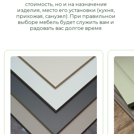
Долговечность
Долговечность
Эстетика
Эстетика
Воможность выполнения
Воможность
рамок, фигурных
выполнения рамок,
НЕТ
элементов
фигурных элементов
ФУРНИТУРА