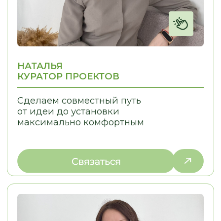
Отправить запрос
МЕНЮ:
МЫ ПРОИЗВОДИМ:
Кухни
Главная
Мебель для бизнеса
Наша команда
Мебель для дома
Наши работы
Отзывы
Этапы работы
Частые вопросы
Сертификаты
Доставка и оплата
Статьи
Видеообзоры
СВЯЗАТЬСЯ С НАМИ:
г. Новосибирск, пр. Академика