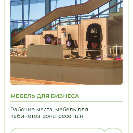
01
02
ИНДИВИДУАЛЬНЫЙ
КОНТРОЛЬ КАЧЕ
ПОДХОД
Решаем задачи любой сложности,
Только проверенн
в том числе проблемы, связанные
Контрольная сборк
с узкими нишами
отгрузки Контроль
монтажа
ЭТАПЫ РАБОТЫ
МЫ ИНФОРМИРУЕМ ВАС
НА КАЖДОМ ЭТАПЕ, ОБЕСПЕЧИВАЯ
И УВЕРЕННОСТЬ В ПРОЦЕССЕ