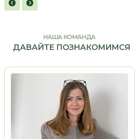
Олесе, Евгении и Александру.
Из пожеланий у меня была 
Заказывали у них кухню. Кухня
фотография кухни, которая
маленькая, в хрущёвке очень много
нравилась. Согласование п
нюансов, очень много проблем. Кухню
прошло легко, потому что п
сд
елали на отлично.
Просматривали
вопросам мне помогали. М
каждый элемент, каждый сантиметр.
конструкторских и дизайне
Во-первых, это красиво, удобно,
решений Евгения взяла...
качественно.
..
Смотреть на 2Гис
Смотреть на 2Гис
ОСТАВЬТЕ КОНТАКТЫ
РАССКАЖИТЕ, ЧТО ВАМ НУЖНО,
И МЫ ПРЕДЛОЖИМ ЛУЧШЕЕ
РЕШЕНИЕ
+7