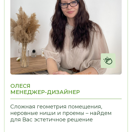
Лаврентьева, д.2/2, оф. 560
Пн - Пт
10:00 - 19:00
Сб - Вс
По согласованию
nsk@promebelnsk.ru
+7-983-321-75-61
Бесплатный замер
Бесплатная консультация