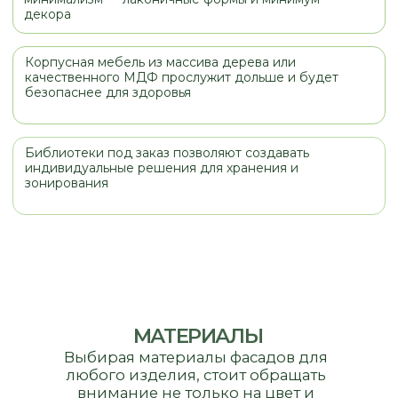
МАТЕРИАЛЫ
Выбирая материалы фасадов для
любого изделия, стоит обращать
внимание не только на цвет и
стоимость, но и на назначение
изделия, место его установки (кухня,
прихожая, санузел). При правильнои
выборе мебель будет служить вам и
радовать вас долгое время
МДФ ПЛАСТИК
МДФ ЭМАЛЬ
12 000 РУБ/ М2
13 000 РУ