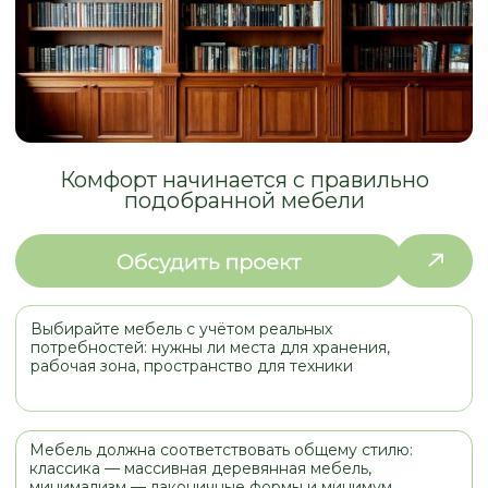
подобранной мебели
Выбирайте мебель с учётом реальных
потребностей: нужны ли места для хранения,
рабочая зона, пространство для техники
Мебель должна соответствовать общему стилю:
классика — массивная деревянная мебель,
минимализм — лаконичные формы и минимум
декора
Корпусная мебель из массива дерева или
качественного МДФ прослужит дольше и будет
безопаснее для здоровья
Библиотеки под заказ позволяют создавать
индивидуальные решения для хранения и
зонирования