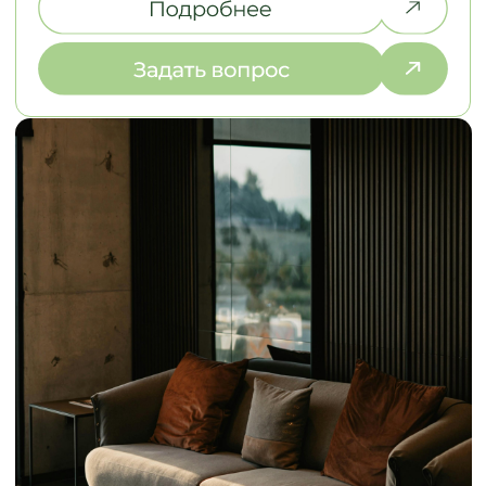
ЗАМЕР И РАБОТА
НАД ДИЗАЙНОМ
2. ЭСКИЗЫ И СТ
Выезжаем на объект в течение
Разрабатываем эс
2-х дней, подбираем
стоимость в разли
материалы под ваш интерьер
выбираем оптима
НАША КОМАНДА
ДАВАЙТЕ ПОЗНАКОМИМСЯ