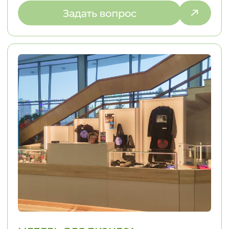
ПОЧЕМУ ВЫБИРАЮТ НАС
С НАМИ УДОБНО — МЫ
ПРЕВРАЩАЕМ СЛОЖНЫЕ ДЛЯ ВАС
ПРОЦЕССЫ В ПРОСТЫЕ
01
02
ИНДИВИДУАЛЬНЫЙ
КОНТРОЛЬ КАЧЕ
ПОДХОД
Решаем задачи любой сложности,
Только проверенн
в том числе проблемы, связанные
Контрольная сборк
с узкими нишами
отгрузки Контроль
монтажа
ЭТАПЫ РАБОТЫ
МЫ ИНФОРМИРУЕМ ВАС
НА КАЖДОМ ЭТАПЕ, ОБЕСПЕЧИВАЯ
И УВЕРЕННОСТЬ В ПРОЦЕССЕ