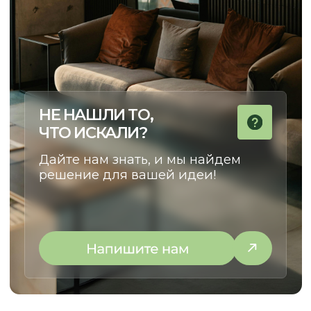
Я заказывал кухню в стиле 
Хочу сказать огромное спасибо, ребята
Олесе, Евгении и Александру.
Из пожеланий у меня была 
Заказывали у них кухню. Кухня
фотография кухни, которая
маленькая, в хрущёвке очень много
нравилась. Согласование п
нюансов, очень много проблем. Кухню
прошло легко, потому что п
сд
елали на отлично.
Просматривали
вопросам мне помогали. М
каждый элемент, каждый сантиметр.
конструкторских и дизайне
Во-первых, это красиво, удобно,
решений Евгения взяла...
качественно.
..
Смотреть на 2Гис
Смотреть на 2Гис
ОСТАВЬТЕ КОНТАКТЫ
РАССКАЖИТЕ, ЧТО ВАМ НУЖНО,
И МЫ ПРЕДЛОЖИМ ЛУЧШЕЕ
РЕШЕНИЕ
+7