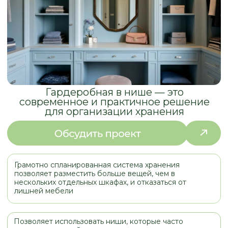
Гардеробная в нише — это
современное и практичное решение
для организации хранения
Грамотно спланированная система хранения
позволяет разместить больше вещей, чем в
нескольких отдельных шкафах, и отказаться от
лишней мебели
Позволяет использовать ниши, которые часто
остаются незадействованными, и не занимает
дополнительную площадь в комнате
Придаёт интерьеру аккуратный и завершённый вид.
Может быть скрыта за дверями, шторами или
перегородками, что позволяет сохранить
визуальную чистоту
Светлая отделка, зеркальные или стеклянные
элементы, встроенная подсветка делают
гардеробную в нише визуально более просторной и
современной
ПРИМЕРЫ
РАБОТ
ГАРДЕРОБНЫЕ КОМНАТЫ
НАШИХ КЛИЕНТОВ