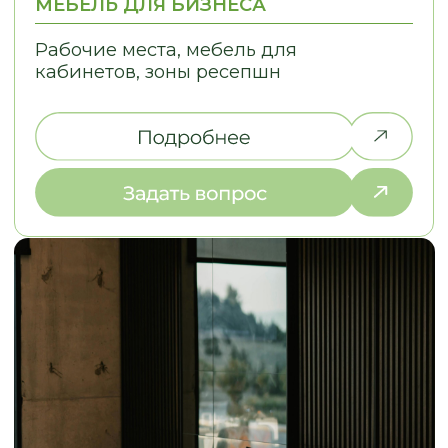
ЗАМЕР И РАБОТА
НАД ДИЗАЙНОМ
2. ЭСКИЗЫ И СТ
Выезжаем на объект в течение
Разрабатываем эс
2-х дней, подбираем
стоимость в разли
материалы под ваш интерьер
выбираем оптима
ОТЗЫВЫ
КЛИЕНТЫ О НАС
LOSTCPACKET
KOLESNIKOVA MARINA