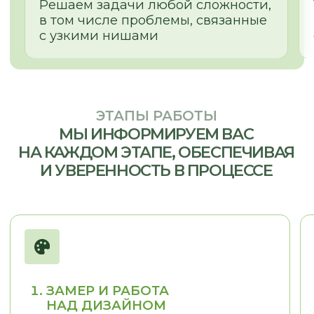
г. Новосибирск, пр. Академика
Лаврентьева, д.2/2, оф. 560
Пн - Пт
10:00 - 19:00
Сб - Вс
По согласованию
nsk@promebelnsk.ru
+7-983-321-75-61
Бесплатный замер
Бесплатная консультация