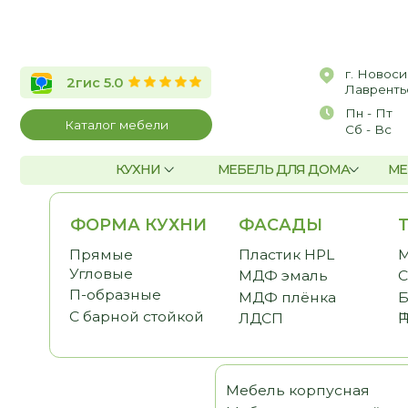
г. Новосибирск, 
2гис 5.0
Лаврентьева, д.2/
Пн - Пт
10:00 
Каталог мебели
Сб - Вс
По со
КУХНИ
МЕБЕЛЬ ДЛЯ ДОМА
МЕБЕЛЬ Д
ФОРМА КУХНИ
ФАСАДЫ
ТЕМА
Прямые
Пластик HPL
Малога
Угловые
МДФ эмаль
С антр
П-образные
МДФ плёнка
Без ве
шкафо
С барной стойкой
ЛДСП
Под по
Мебель корпусная
Шка
Мебель для детской
Гост
Мебель для спальни
Прих
Мебель для кабинета
Гард