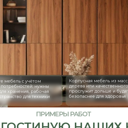
Корпусная мебель из массива
ль с учётом
дерева или качественного МДФ
бностей: нужны
прослужит дольше и будет
анения, рабочая
безопаснее для здоровья
тво для техники
ПРИМЕРЫ РАБОТ
ОСТИНУЮ НАШИХ КЛИ
МАТЕРИАЛЫ