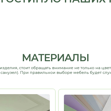
 стоит обращать внимание не только на цвет и стоимость,
узел). При правильнои выборе мебель будет служить вам и р
Ь
13 000 РУБ/ М2
МДФ
9 000 РУБ/ М2