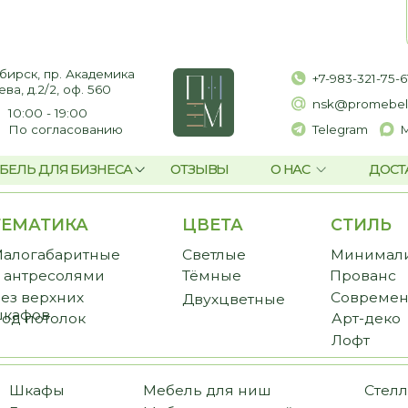
пр. Академика
+7-983-321-75-61
2, оф. 560
nsk@promebelnsk.ru
- 19:00
гласованию
Telegram
Max
ЛЯ БИЗНЕСА
ОТЗЫВЫ
О НАС
ДОСТАВКА И ОПЛАТ
ТИКА
ЦВЕТА
СТИЛЬ
CТ
баритные
Светлые
Минимализм
Пре
есолями
Тёмные
Прованс
Стан
рхних
Современный
Бюд
Двухцветные
в
толок
Арт-деко
Лофт
фы
Мебель для ниш
Стеллажи
иные
Мебель для ванной
Библиотеки
ожие
Мебель для балкона
Перегородки
еробные
Мебель для постирочной
Комоды и тумбы