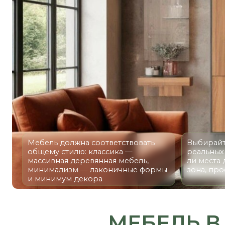
Мебель должна соответствовать
Выбирайте мебе
общему стилю: классика —
реальных потре
массивная деревянная мебель,
ли места для хр
минимализм — лаконичные формы
зона, пространс
и минимум декора
МЕБЕЛЬ В Г