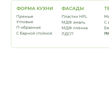
ФОРМА КУХНИ
ФАСАДЫ
ТЕМАТ
Прямые
Пластик HPL
Малогаб
Угловые
МДФ эмаль
С антре
П-образные
МДФ плёнка
Без вер
шкафов
С барной стойкой
ЛДСП
Под пот