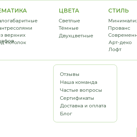
ИКА
ЦВЕТА
СТИЛЬ
CТО
аритные
Светлые
Минимализм
Прем
солями
Тёмные
Прованс
Станд
хних
Современный
Бюдж
Двухцветные
олок
Арт-деко
Лофт
Отзывы
Наша команда
Частые вопросы
Сертификаты
Доставка и оплата
Блог
Статьи
Видеообз