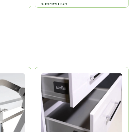
BOYARD
Китай
Долговечность
Эстетика
Удобство