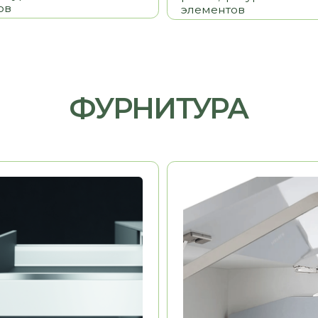
HAFELE
Германия
Германия
ь
Долговечность
Эстетика
Удобство