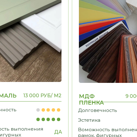
ПЛЕНКА
ь
Долговечность
Эстетика
ыполнения
Воможность выполнения
ДА
ДА
ых
рамок, фигурных
элементов
ФУРНИТУРА