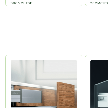
BLUM
HETTICH
Австрия
Долговечность
Долговечност
Эстетика
Эстетика
Удобство
Удобство