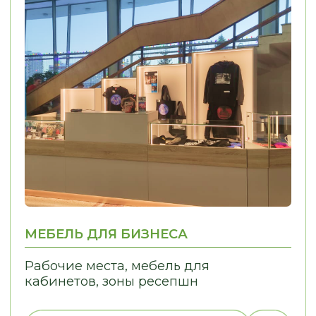
ПРОЦЕССЫ В ПРОСТЫЕ
01
02
ИНДИВИДУАЛЬНЫЙ
КОНТРОЛЬ КАЧЕ
ПОДХОД
Решаем задачи любой сложности,
Только проверенн
в том числе проблемы, связанные
Контрольная сборк
с узкими нишами
отгрузки Контроль
монтажа
ЭТАПЫ РАБОТЫ
МЫ ИНФОРМИРУЕМ ВАС
НА КАЖДОМ ЭТАПЕ, ОБЕСПЕЧИВАЯ
И УВЕРЕННОСТЬ В ПРОЦЕССЕ