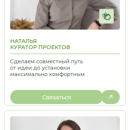
Отправить запрос
МЕНЮ:
МЫ ПРОИЗВОДИМ:
Кухни
Главная
Мебель для бизнеса
Наша команда
Мебель для дома
Наши работы
Отзывы
Этапы работы
Частые вопросы
Сертификаты
Доставка и оплата
Статьи
Видеообзоры