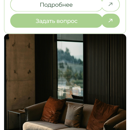
ЗАМЕР И РАБОТА
НАД ДИЗАЙНОМ
2. ЭСКИЗЫ И СТ
Выезжаем на объект в течение
Разрабатываем эс
2-х дней, подбираем
стоимость в разли
материалы под ваш интерьер
выбираем оптима
НАША КОМАНДА
ДАВАЙТЕ ПОЗНАКОМИМСЯ