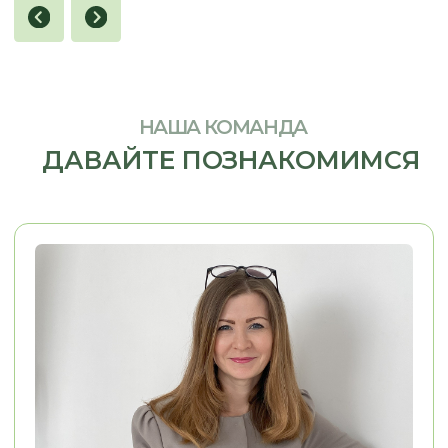
Я заказывал кухню в стиле 
Хочу сказать огромное спасибо, ребята
Олесе, Евгении и Александру.
Из пожеланий у меня была 
Заказывали у них кухню. Кухня
фотография кухни, которая
маленькая, в хрущёвке очень много
нравилась. Согласование п
нюансов, очень много проблем. Кухню
прошло легко, потому что п
сд
елали на отлично.
Просматривали
вопросам мне помогали. М
каждый элемент, каждый сантиметр.
конструкторских и дизайне
Во-первых, это красиво, удобно,
решений Евгения взяла...
качественно.
..
Смотреть на 2Гис
Смотреть на 2Гис
ОСТАВЬТЕ КОНТАКТЫ
РАССКАЖИТЕ, ЧТО ВАМ НУЖНО,
И МЫ ПРЕДЛОЖИМ ЛУЧШЕЕ
РЕШЕНИЕ
+7