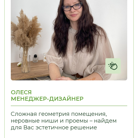
СВЯЗАТЬСЯ С НАМИ:
г. Новосибирск, пр. Академика
Лаврентьева, д.2/2, оф. 560
Пн - Пт
10:00 - 19:00
Сб - Вс
По согласованию
nsk@promebelnsk.ru
+7-983-321-75-61
Бесплатный замер
Бесплатная консультация