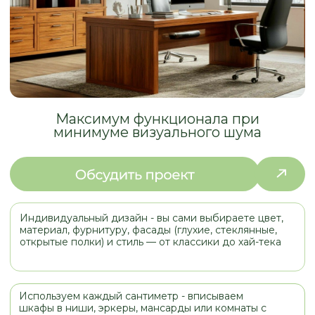
минимуме визуального шума
Индивидуальный дизайн - вы сами выбираете цвет,
материал, фурнитуру, фасады (глухие, стеклянные,
открытые полки) и стиль — от классики до хай-тека
Используем каждый сантиметр - вписываем
шкафы в ниши, эркеры, мансарды или комнаты с
неровными стенами
Функциональность под ваши нужды: ящики,
открытые и закрытые секции, полки под книги или
под винил. - всё продумывается на этапе проекта
Экологичность и качество - вы сами выбираете
материалы (массив дерева, ЛДСП класса Е0, МДФ) и
контролируете качество сборки