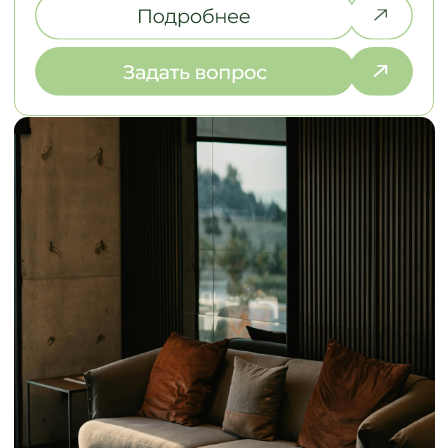
ЗАМЕР И РАБОТА
НАД ДИЗАЙНОМ
2. ЭСКИЗЫ И СТ
Выезжаем на объект в течение
Разрабатываем эс
2-х дней, подбираем
стоимость в разли
материалы под ваш интерьер
выбираем оптима
НАША КОМАНДА
ДАВАЙТЕ ПОЗНАКОМИМСЯ