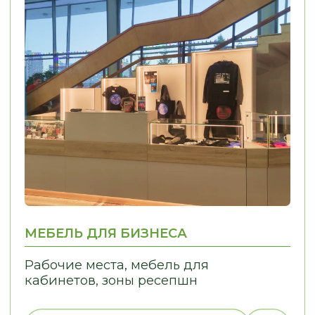
ПРОЦЕССЫ В ПРОСТЫЕ
01
02
ИНДИВИДУАЛЬНЫЙ
КОНТРОЛЬ КАЧЕ
ПОДХОД
Решаем задачи любой сложности,
Только проверенн
в том числе проблемы, связанные
Контрольная сборк
с узкими нишами
отгрузки Контроль
монтажа
ЭТАПЫ РАБОТЫ
МЫ ИНФОРМИРУЕМ ВАС
НА КАЖДОМ ЭТАПЕ, ОБЕСПЕЧИВАЯ
И УВЕРЕННОСТЬ В ПРОЦЕССЕ