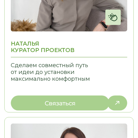
Отправить запрос
МЕНЮ:
МЫ ПРОИЗВОДИМ:
Кухни
Главная
Мебель для бизнеса
Наша команда
Мебель для дома
Наши работы
Отзывы
Этапы работы
Частые вопросы
Сертификаты
Доставка и оплата
Статьи
Видеообзоры