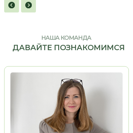
Я заказывал кухню в стиле 
Хочу сказать огромное спасибо, ребята
Олесе, Евгении и Александру.
Из пожеланий у меня была 
Заказывали у них кухню. Кухня
фотография кухни, которая
маленькая, в хрущёвке очень много
нравилась. Согласование п
нюансов, очень много проблем. Кухню
прошло легко, потому что п
сд
елали на отлично.
Просматривали
вопросам мне помогали. М
каждый элемент, каждый сантиметр.
конструкторских и дизайне
Во-первых, это красиво, удобно,
решений Евгения взяла...
качественно.
..
Смотреть на 2Гис
Смотреть на 2Гис
ОСТАВЬТЕ КОНТАКТЫ
РАССКАЖИТЕ, ЧТО ВАМ НУЖНО,
И МЫ ПРЕДЛОЖИМ ЛУЧШЕЕ
РЕШЕНИЕ
+7