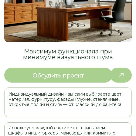
минимуме визуального шума
Индивидуальный дизайн - вы сами выбираете цвет,
материал, фурнитуру, фасады (глухие, стеклянные,
открытые полки) и стиль — от классики до хай-тека
Используем каждый сантиметр - вписываем
шкафы в ниши, эркеры, мансарды или комнаты с
неровными стенами
Функциональность под ваши нужды: ящики,
открытые и закрытые секции, полки под книги или
под винил. - всё продумывается на этапе проекта
Экологичность и качество - вы сами выбираете
материалы (массив дерева, ЛДСП класса Е0, МДФ) и
контролируете качество сборки