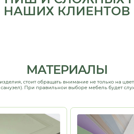
 стоит обращать внимание не только на цвет и стоимость,
узел). При правильнои выборе мебель будет служить вам и р
Ь
13 000 РУБ/ М2
МДФ
9 000 РУБ/ М2