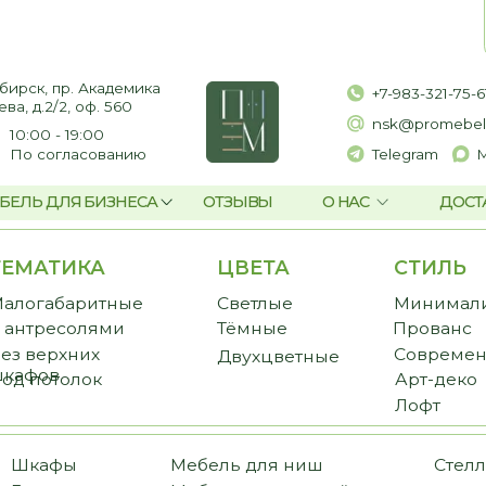
пр. Академика
+7-983-321-75-61
2, оф. 560
nsk@promebelnsk.ru
- 19:00
гласованию
Telegram
Max
ЛЯ БИЗНЕСА
ОТЗЫВЫ
О НАС
ДОСТАВКА И ОПЛАТ
ТИКА
ЦВЕТА
СТИЛЬ
CТ
баритные
Светлые
Минимализм
Пре
есолями
Тёмные
Прованс
Стан
рхних
Современный
Бюд
Двухцветные
в
толок
Арт-деко
Лофт
фы
Мебель для ниш
Стеллажи
иные
Мебель для ванной
Библиотеки
ожие
Мебель для балкона
Перегородки
еробные
Мебель для постирочной
Комоды и тумбы