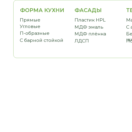
ФОРМА КУХНИ
ФАСАДЫ
ТЕМАТ
Прямые
Пластик HPL
Малогаб
Угловые
МДФ эмаль
С антре
П-образные
МДФ плёнка
Без вер
шкафов
С барной стойкой
ЛДСП
Под пот