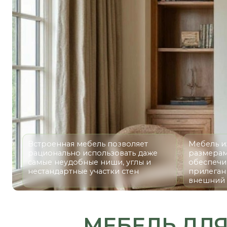
Встроенная мебель позволяет
Мебель изготавл
рационально использовать даже
размерам ниши,
самые неудобные ниши, углы и
обеспечивает и
нестандартные участки стен
прилегание и а
внешний вид
МЕБЕЛЬ ДЛЯ 
Н