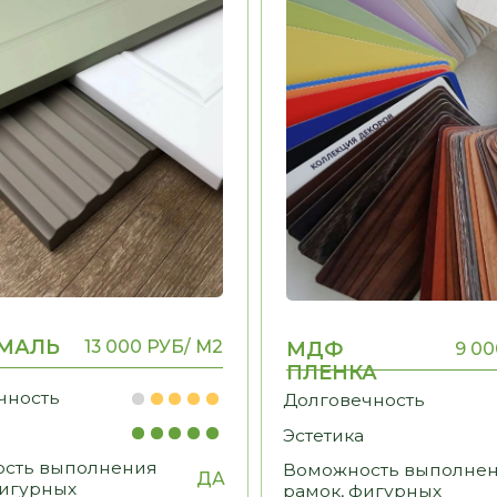
ПЛЕНКА
ь
Долговечность
Эстетика
ыполнения
Воможность выполнения
ДА
ДА
ых
рамок, фигурных
элементов
ФУРНИТУРА