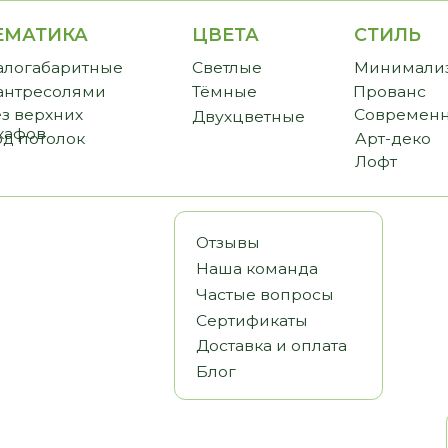
ИКА
ЦВЕТА
СТИЛЬ
CТО
аритные
Светлые
Минимализм
Прем
солями
Тёмные
Прованс
Станд
хних
Современный
Бюдж
Двухцветные
олок
Арт-деко
Лофт
Отзывы
Наша команда
Частые вопросы
Сертификаты
Доставка и оплата
Блог
Статьи
Видеообз