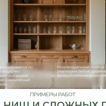
Индивидуальный подход -
ивается по
реализуем любые дизайнерские и
 что
функциональные решения
деальное
ккуратный
ПРИМЕРЫ РАБОТ
НИШ И СЛОЖНЫХ ПОМ
АШИХ КЛИЕНТОВ
МАТЕРИАЛЫ