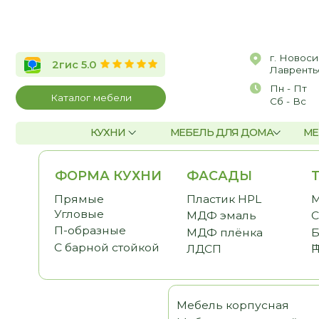
г. Новосибирск, 
2гис 5.0
Лаврентьева, д.2/
Пн - Пт
10:00 
Каталог мебели
Сб - Вс
По со
КУХНИ
МЕБЕЛЬ ДЛЯ ДОМА
МЕБЕЛЬ Д
ФОРМА КУХНИ
ФАСАДЫ
ТЕМА
Прямые
Пластик HPL
Малога
Угловые
МДФ эмаль
С антр
П-образные
МДФ плёнка
Без ве
шкафо
С барной стойкой
ЛДСП
Под по
Мебель корпусная
Шка
Мебель для детской
Гост
Мебель для спальни
Прих
Мебель для кабинета
Гард