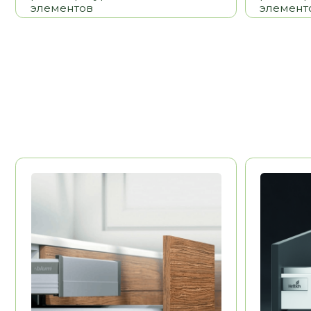
BLUM
HETTICH
Австрия
Долговечность
Долговечност
Эстетика
Эстетика
Удобство
Удобство