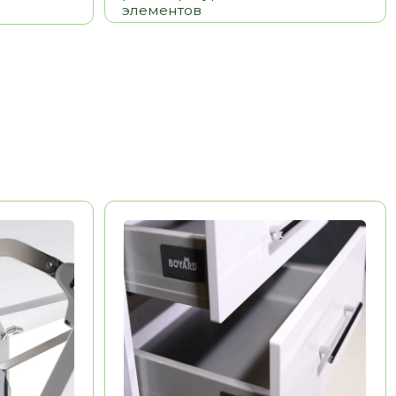
BOYARD
Китай
Долговечность
Эстетика
Удобство