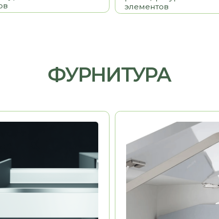
HAFELE
Германия
Германия
ь
Долговечность
Эстетика
Удобство