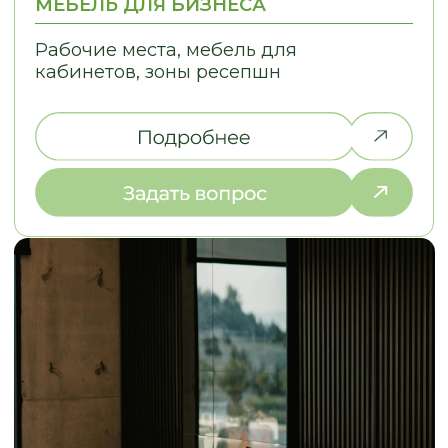
ЗАМЕР И РАБОТА
НАД ДИЗАЙНОМ
2. ЭСКИЗЫ И СТ
Выезжаем на объект в течение
Разрабатываем эс
2-х дней, подбираем
стоимость в разли
материалы под ваш интерьер
выбираем оптима
НАША КОМАНДА
ДАВАЙТЕ ПОЗНАКОМИМСЯ