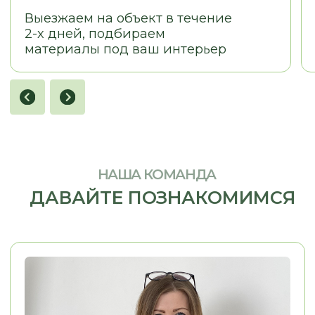
LOSTCPACKET
KOLESNIKOVA MARINA
Я заказывал кухню в стиле 
Хочу сказать огромное спасибо, ребята
Олесе, Евгении и Александру.
Из пожеланий у меня была 
Заказывали у них кухню. Кухня
фотография кухни, которая
маленькая, в хрущёвке очень много
нравилась. Согласование п
нюансов, очень много проблем. Кухню
прошло легко, потому что п
сд
елали на отлично.
Просматривали
вопросам мне помогали. М
каждый элемент, каждый сантиметр.
конструкторских и дизайне
Во-первых, это красиво, удобно,
решений Евгения взяла...
качественно.
..
Смотреть на 2Гис
Смотреть на 2Гис
ОСТАВЬТЕ КОНТАКТЫ
РАССКАЖИТЕ, ЧТО ВАМ НУЖНО,
И МЫ ПРЕДЛОЖИМ ЛУЧШЕЕ
РЕШЕНИЕ
+7