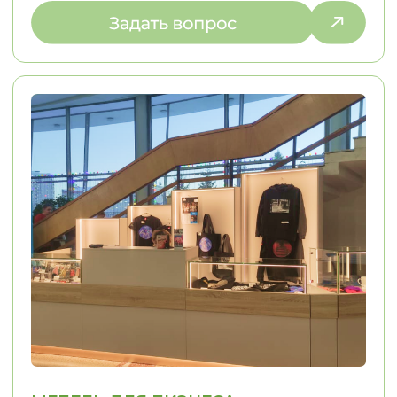
ПОЧЕМУ ВЫБИРАЮТ НАС
С НАМИ УДОБНО — МЫ
ПРЕВРАЩАЕМ СЛОЖНЫЕ ДЛЯ ВАС
ПРОЦЕССЫ В ПРОСТЫЕ
01
02
ИНДИВИДУАЛЬНЫЙ
КОНТРОЛЬ КАЧЕ
ПОДХОД
Решаем задачи любой сложности,
Только проверенн
в том числе проблемы, связанные
Контрольная сборк
с узкими нишами
отгрузки Контроль
монтажа
ЭТАПЫ РАБОТЫ
МЫ ИНФОРМИРУЕМ ВАС
НА КАЖДОМ ЭТАПЕ, ОБЕСПЕЧИВАЯ
И УВЕРЕННОСТЬ В ПРОЦЕССЕ