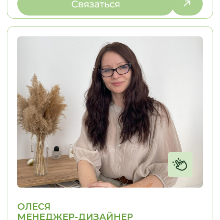
Сертификаты
Доставка и оплата
Статьи
Видеообзоры
СВЯЗАТЬСЯ С НАМИ:
г. Новосибирск, пр. Академика
Лаврентьева, д.2/2, оф. 560
Пн - Пт
10:00 - 19:00
Сб - Вс
По согласованию
nsk@promebelnsk.ru
+7-983-321-75-61
Бесплатный замер
Бесплатная консультация