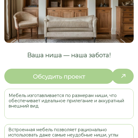
Мебель изготавливается по размерам ниши, что
обеспечивает идеальное прилегание и аккуратный
внешний вид
Встроенная мебель позволяет рационально
использовать даже самые неудобные ниши, углы
и нестандартные участки стен
Индивидуальный подход - реализуем любые
дизайнерские и функциональные решения
Визуально не перегружает интерьер, может быть
замаскирована под стены, что особенно ценится в
современных и минималистичных интерьерах
ПРИМЕРЫ
РАБОТ
МЕБЕЛЬ ДЛЯ НИШ И СЛОЖНЫХ
ПОМЕЩЕНИЙ НАШИХ