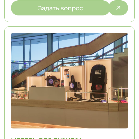
ПОЧЕМУ ВЫБИРАЮТ НАС
С НАМИ УДОБНО — МЫ
ПРЕВРАЩАЕМ СЛОЖНЫЕ ДЛЯ ВАС
ПРОЦЕССЫ В ПРОСТЫЕ
01
02
ИНДИВИДУАЛЬНЫЙ
КОНТРОЛЬ КАЧЕ
ПОДХОД
Решаем задачи любой сложности,
Только проверенн
в том числе проблемы, связанные
Контрольная сборк
с узкими нишами
отгрузки Контроль
монтажа
ЭТАПЫ РАБОТЫ
МЫ ИНФОРМИРУЕМ ВАС
НА КАЖДОМ ЭТАПЕ, ОБЕСПЕЧИВАЯ
И УВЕРЕННОСТЬ В ПРОЦЕССЕ