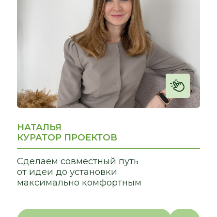
Отправить запрос
МЕНЮ:
МЫ ПРОИЗВОДИМ:
Кухни
Главная
Мебель для бизнеса
Наша команда
Мебель для дома
Наши работы
Отзывы
Этапы работы
Частые вопросы
Сертификаты
Доставка и оплата
Статьи