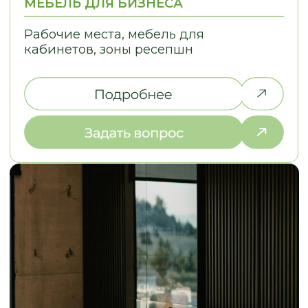
ЗАМЕР И РАБОТА
НАД ДИЗАЙНОМ
2. ЭСКИЗЫ И СТ
Выезжаем на объект в течение
Разрабатываем эс
2-х дней, подбираем
стоимость в разли
материалы под ваш интерьер
выбираем оптима
НАША КОМАНДА
ДАВАЙТЕ ПОЗНАКОМИМСЯ