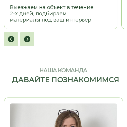
LOSTCPACKET
KOLESNIKOVA MARINA
Я заказывал кухню в стиле 
Хочу сказать огромное спасибо, ребята
Олесе, Евгении и Александру.
Из пожеланий у меня была 
Заказывали у них кухню. Кухня
фотография кухни, которая
маленькая, в хрущёвке очень много
нравилась. Согласование п
нюансов, очень много проблем. Кухню
прошло легко, потому что п
сд
елали на отлично.
Просматривали
вопросам мне помогали. М
каждый элемент, каждый сантиметр.
конструкторских и дизайне
Во-первых, это красиво, удобно,
решений Евгения взяла...
качественно.
..
Смотреть на 2Гис
Смотреть на 2Гис
ОСТАВЬТЕ КОНТАКТЫ
РАССКАЖИТЕ, ЧТО ВАМ НУЖНО,
И МЫ ПРЕДЛОЖИМ ЛУЧШЕЕ
РЕШЕНИЕ
+7