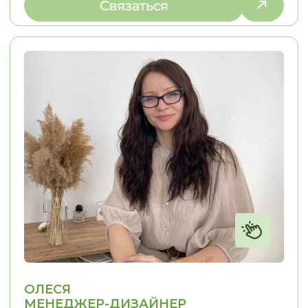
Видеообзоры
СВЯЗАТЬСЯ С НАМИ:
г. Новосибирск, пр. Академика
Лаврентьева, д.2/2, оф. 560
Пн - Пт
10:00 - 19:00
Сб - Вс
По согласованию
nsk@promebelnsk.ru
+7-983-321-75-61
Бесплатный замер
Бесплатная консультация