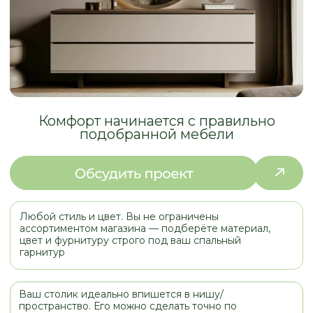
подобранной мебели
Любой стиль и цвет. Вы не ограничены
ассортиментом магазина — подберёте материал,
цвет и фурнитуру строго под ваш спальный
гарнитур
Ваш столик идеально впишется в нишу/
пространство. Его можно сделать точно по
ширине, высоте и глубине под ваше удобство,
без щелей и пустот
Можно предусмотреть полки с дверцами (нижняя
часть) + выдвижные ящики (верхняя). Это удобно
для крупных предметов
Рекомендация: для спальни оптимальный баланс —
шпон или МДФ в матовой эмали. Массив — если
бюджет позволяет и вы цените натуральный рисунок
ПРИМЕРЫ
РАБОТ
МЕБЕЛЬ ДЛЯ СПАЛЬНИ
НАШИХ КЛИЕНТОВ