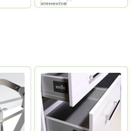
BOYARD
Китай
Долговечность
Эстетика
Удобство