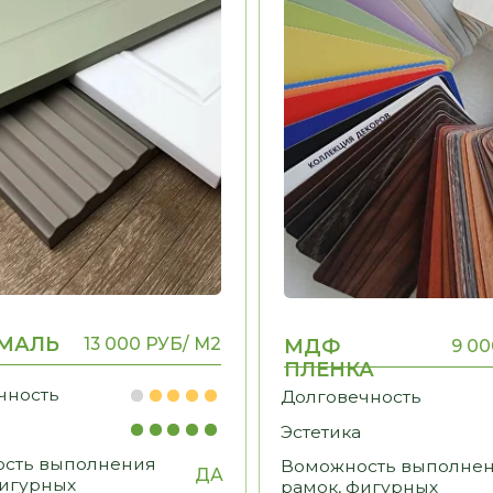
ПЛЕНКА
ь
Долговечность
Эстетика
ыполнения
Воможность выполнения
ДА
ДА
ых
рамок, фигурных
элементов
ФУРНИТУРА