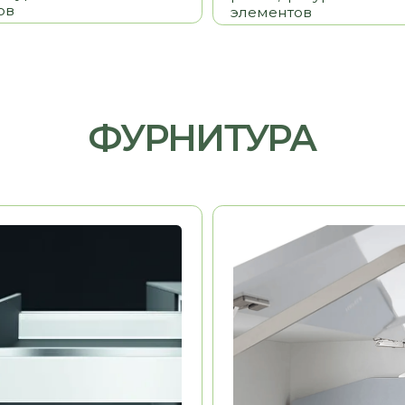
HAFELE
Германия
Германия
ь
Долговечность
Эстетика
Удобство