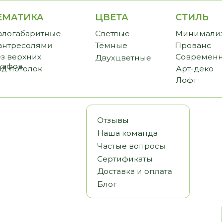
ИКА
ЦВЕТА
СТИЛЬ
CТО
аритные
Светлые
Минимализм
Прем
солями
Тёмные
Прованс
Станд
хних
Современный
Бюдж
Двухцветные
олок
Арт-деко
Лофт
Отзывы
Наша команда
Частые вопросы
Сертификаты
Доставка и оплата
Блог
Статьи
Видеообз