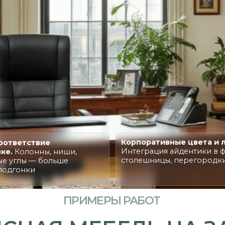
Корпоративные цвета и логотип.
ствие
Интеграция айдентики в фасады,
онны, ниши,
столешницы, перегородки
 — больше
ки
ПРИМЕРЫ РАБОТ
АЯ МЕБЕЛЬ НА ЗАКАЗ
МАТЕРИАЛЫ