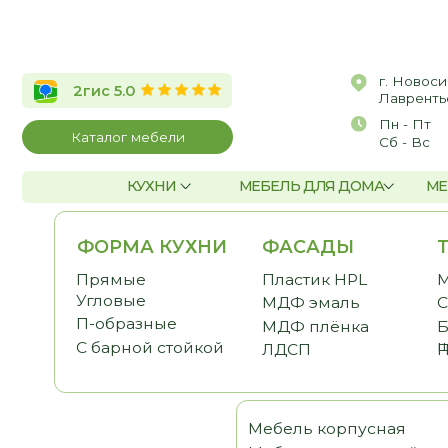
г. Новосибирск, 
2гис 5.0
Лаврентьева, д.2/
Пн - Пт
10:00 
Каталог мебели
Сб - Вс
По со
КУХНИ
МЕБЕЛЬ ДЛЯ ДОМА
МЕБЕЛЬ Д
ФОРМА КУХНИ
ФАСАДЫ
ТЕМА
Прямые
Пластик HPL
Малога
Угловые
МДФ эмаль
С антр
П-образные
МДФ плёнка
Без ве
шкафо
С барной стойкой
ЛДСП
Под по
Мебель корпусная
Шка
Мебель для детской
Гост
Мебель для спальни
Прих
Мебель для кабинета
Гард