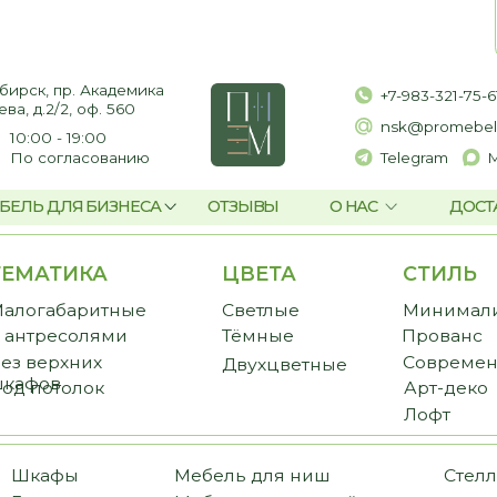
пр. Академика
+7-983-321-75-61
2, оф. 560
nsk@promebelnsk.ru
- 19:00
гласованию
Telegram
Max
ЛЯ БИЗНЕСА
ОТЗЫВЫ
О НАС
ДОСТАВКА И ОПЛАТ
ТИКА
ЦВЕТА
СТИЛЬ
CТ
баритные
Светлые
Минимализм
Пре
есолями
Тёмные
Прованс
Стан
рхних
Современный
Бюд
Двухцветные
в
толок
Арт-деко
Лофт
фы
Мебель для ниш
Стеллажи
иные
Мебель для ванной
Библиотеки
ожие
Мебель для балкона
Перегородки
еробные
Мебель для постирочной
Комоды и тумбы