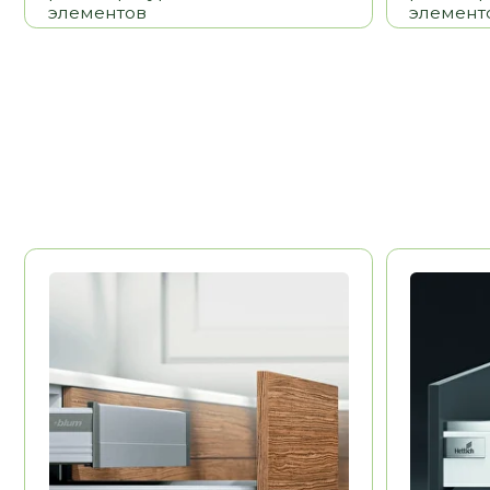
BLUM
HETTICH
Австрия
Долговечность
Долговечност
Эстетика
Эстетика
Удобство
Удобство