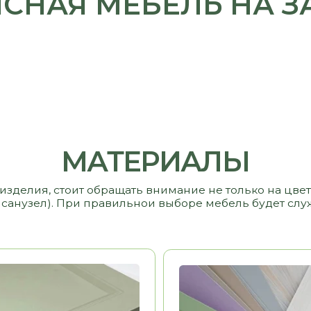
 стоит обращать внимание не только на цвет и стоимость,
узел). При правильнои выборе мебель будет служить вам и р
Ь
13 000 РУБ/ М2
МДФ
9 000 РУБ/ М2