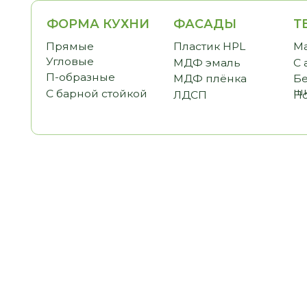
ФОРМА КУХНИ
ФАСАДЫ
ТЕМАТ
Прямые
Пластик HPL
Малогаб
Угловые
МДФ эмаль
С антре
П-образные
МДФ плёнка
Без вер
шкафов
С барной стойкой
ЛДСП
Под пот