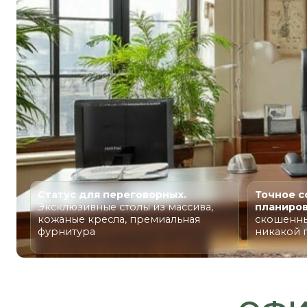
Статус для переговорных.
Точное соответ
Эксклюзивные столы из массива,
планировке.
Кол
кожаные кресла, премиальная
скошенные углы
фурнитура
никакой подгон
ОФИСН