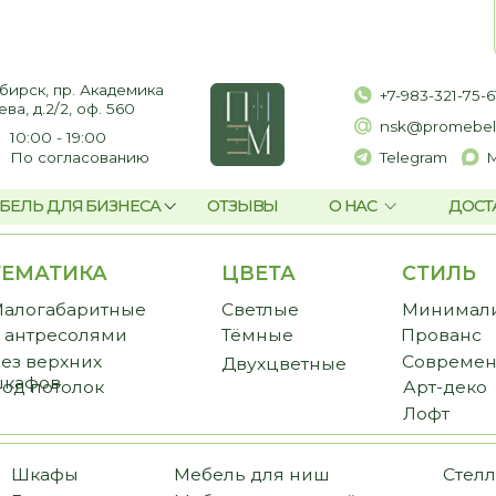
пр. Академика
+7-983-321-75-61
2, оф. 560
nsk@promebelnsk.ru
- 19:00
гласованию
Telegram
Max
ЛЯ БИЗНЕСА
ОТЗЫВЫ
О НАС
ДОСТАВКА И ОПЛАТ
ТИКА
ЦВЕТА
СТИЛЬ
CТ
баритные
Светлые
Минимализм
Пре
есолями
Тёмные
Прованс
Стан
рхних
Современный
Бюд
Двухцветные
в
толок
Арт-деко
Лофт
фы
Мебель для ниш
Стеллажи
иные
Мебель для ванной
Библиотеки
ожие
Мебель для балкона
Перегородки
еробные
Мебель для постирочной
Комоды и тумбы