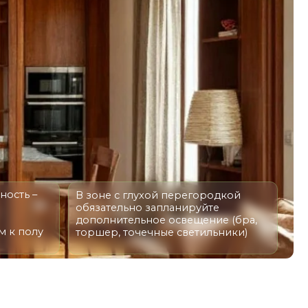
В зоне с глухой перегородкой
обязательно запланируйте
дополнительное освещение (бра,
торшер, точечные светильники)
 но и на назначение изделия,
адовать вас долгое время