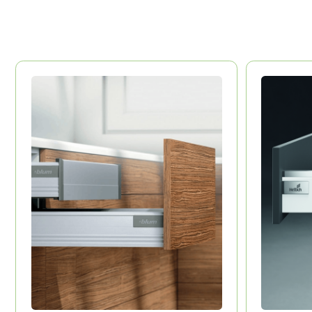
BLUM
HETTICH
Австрия
Долговечность
Долговечност
Эстетика
Эстетика
Удобство
Удобство
КОТО