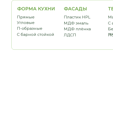
ФОРМА КУХНИ
ФАСАДЫ
ТЕМАТ
Прямые
Пластик HPL
Малогаб
Угловые
МДФ эмаль
С антре
П-образные
МДФ плёнка
Без вер
шкафов
С барной стойкой
ЛДСП
Под пот