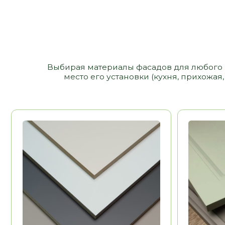
МДФ
МДФ ЭМАЛ
12 000 РУБ/ М2
ПЛАСТИК
Долговечность
Долговечност
Эстетика
Эстетика
Воможность выполнения
Воможность в
НЕТ
рамок, фигурных
рамок, фигурн
элементов
элементов