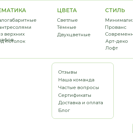
ИКА
ЦВЕТА
СТИЛЬ
CТО
аритные
Светлые
Минимализм
Прем
солями
Тёмные
Прованс
Станд
хних
Современный
Бюдж
Двухцветные
олок
Арт-деко
Лофт
Отзывы
Наша команда
Частые вопросы
Сертификаты
Доставка и оплата
Блог
Статьи
Видеообз