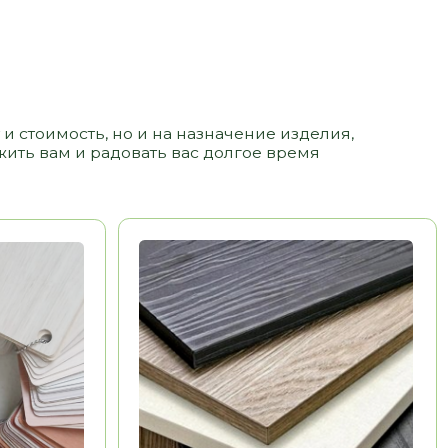
ЛДСП
3 500 РУБ/ М2
Долговечность
Эстетика
Воможность выполнения
НЕТ
рамок, фигурных
элементов