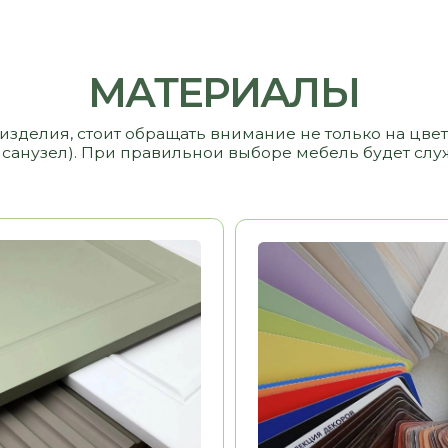
Ь
13 000 РУБ/ М2
МДФ
9 000 РУБ/ М2
ПЛЕНКА
ь
Долговечность
Эстетика
ыполнения
Воможность выполнения
ДА
ДА
ых
рамок, фигурных
элементов