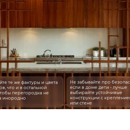
Не забывайте про безопасность –
же фактуры и цвета
если в доме дети - лучше
 и в остальной
выбирайте устойчивые
перегородка не
конструкции с креплением к полу
одно
или стене
МАТЕРИАЛЫ
 стоит обращать внимание не только на цвет и стоимость,
узел). При правильнои выборе мебель будет служить вам и р