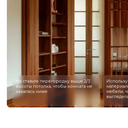
Не ставьте перегородку выше 2/3
Используйте те 
высоты потолка, чтобы комната не
материалов, что
казалась ниже
мебели, чтобы 
выглядела инор
Выбирая материалы фасадов для любого изделия,
место его установки (кухня, прихожая, сан