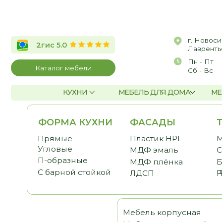
г. Новосибирск, 
2гис 5.0
Лаврентьева, д.2/
Пн - Пт
10:00 
Каталог мебели
Сб - Вс
По со
КУХНИ
МЕБЕЛЬ ДЛЯ ДОМА
МЕБЕЛЬ Д
ФОРМА КУХНИ
ФАСАДЫ
ТЕМА
Прямые
Пластик HPL
Малога
Угловые
МДФ эмаль
С антр
П-образные
МДФ плёнка
Без ве
шкафо
С барной стойкой
ЛДСП
Под по
Мебель корпусная
Шка
Мебель для детской
Гост
Мебель для спальни
Прих
Мебель для кабинета
Гард