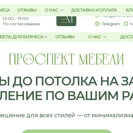
пр. Академика
+7-983-321-75-61
2, оф. 560
nsk@promebelnsk.ru
- 19:00
гласованию
Telegram
Max
ЛЯ БИЗНЕСА
ОТЗЫВЫ
О НАС
ДОСТАВКА И ОПЛАТ
О ПОТОЛКА НА ЗАКАЗ
ЕНИЕ ПО ВАШИМ РАЗМ
ие для всех стилей — от минимализма до класс
ОБСУДИТЬ ПРОЕКТ