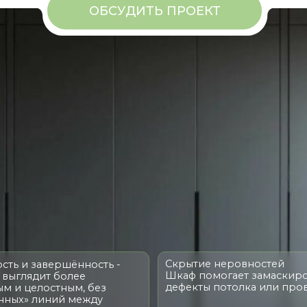
Скрытие неровностей
завершённость -
Шкаф помогает замаскировать
дит более
дефекты потолка или проводку
лостным, без
линий между
лком
ПРИМЕРЫ РАБОТ