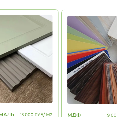
Ь
13 000 РУБ/ М2
МДФ
9 000 РУБ/ М2
ПЛЕНКА
ь
Долговечность
Эстетика
ыполнения
Воможность выполнения
ДА
ДА
ых
рамок, фигурных
элементов