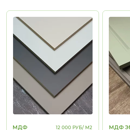
МДФ
МДФ ЭМАЛ
12 000 РУБ/ М2
ПЛАСТИК
Долговечность
Долговечност
Эстетика
Эстетика
Воможность выполнения
Воможность в
НЕТ
рамок, фигурных
рамок, фигурн
элементов
элементов