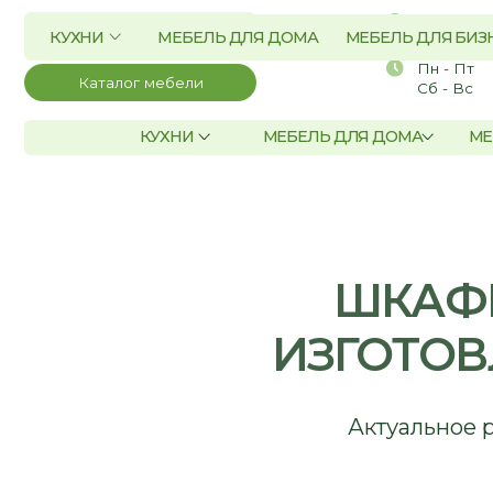
г. Новосибирск, 
2гис 5.0
Лаврентьева, д.2/
Пн - Пт
10:00 
Каталог мебели
Сб - Вс
По со
КУХНИ
МЕБЕЛЬ ДЛЯ ДОМА
МЕБЕЛЬ Д
ШКАФЫ Д
ИЗГОТОВЛ
Актуальное решен