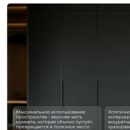
Максимальное использование
Эстетичность и 
пространства - верхняя часть
интерьер выгля
комнаты, которая обычно пустует,
аккуратным и це
превращается в полезное место
«разорванных» 
для хранения
шкафом и пото