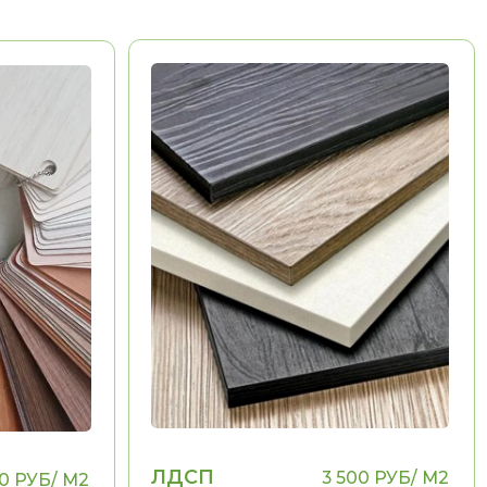
ЛДСП
3 500 РУБ/ М2
Долговечность
Эстетика
Воможность выполнения
НЕТ
рамок, фигурных
элементов