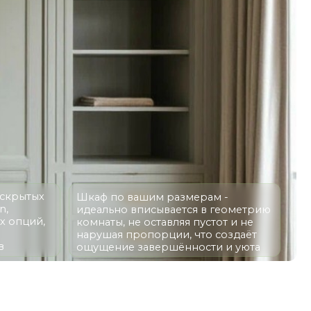
Шкаф по вашим размерам -
идеально вписывается в геометрию
комнаты, не оставляя пустот и не
нарушая пропорции, что создаёт
ощущение завершённости и уюта