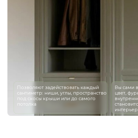
Позволяют задействовать каждый
Вы сами выбира
сантиметр: ниши, углы, пространство
цвет, фурнитуру,
под скосы крыши или до самого
внутреннее нап
потолка
становится гар
интерьера, отр
ШКАФ