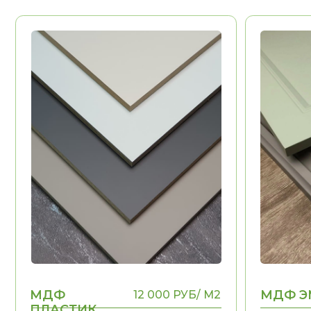
МДФ
МДФ ЭМАЛ
12 000 РУБ/ М2
ПЛАСТИК
Долговечность
Долговечност
Эстетика
Эстетика
Воможность выполнения
Воможность в
НЕТ
рамок, фигурных
рамок, фигурн
элементов
элементов