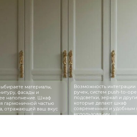
Возможность интеграции скрытых
ете материалы,
ручек, систем push-to-open,
 фасады и
подсветки, зеркал и других опций,
олнение. Шкаф
которые делают шкаф
моничной частью
современным и удобным в
ажающей ваш вкус
использовании
ПРИМЕРЫ РАБОТ
Ы НАШИХ КЛИЕНТОВ