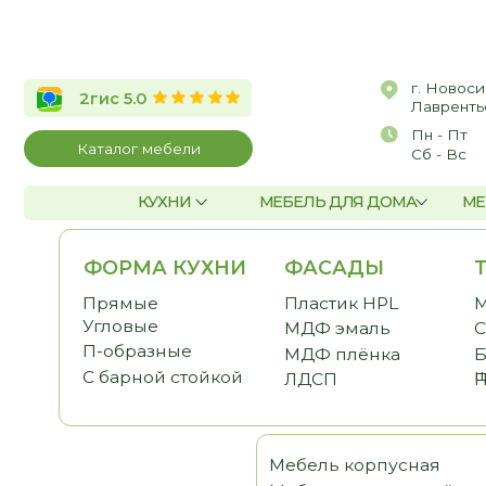
г. Новосибирск, 
2гис 5.0
Лаврентьева, д.2/
Пн - Пт
10:00 
Каталог мебели
Сб - Вс
По со
КУХНИ
МЕБЕЛЬ ДЛЯ ДОМА
МЕБЕЛЬ Д
ФОРМА КУХНИ
ФАСАДЫ
ТЕМА
Прямые
Пластик HPL
Малога
Угловые
МДФ эмаль
С антр
П-образные
МДФ плёнка
Без ве
шкафо
С барной стойкой
ЛДСП
Под по
Мебель корпусная
Шка
Мебель для детской
Гост
Мебель для спальни
Прих
Мебель для кабинета
Гард