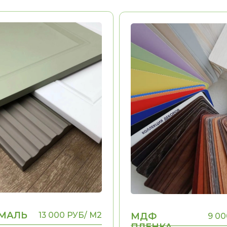
Ь
13 000 РУБ/ М2
МДФ
9 000 РУБ/ М2
ПЛЕНКА
ь
Долговечность
Эстетика
ыполнения
Воможность выполнения
ДА
ДА
ых
рамок, фигурных
элементов
ФУРНИТУРА