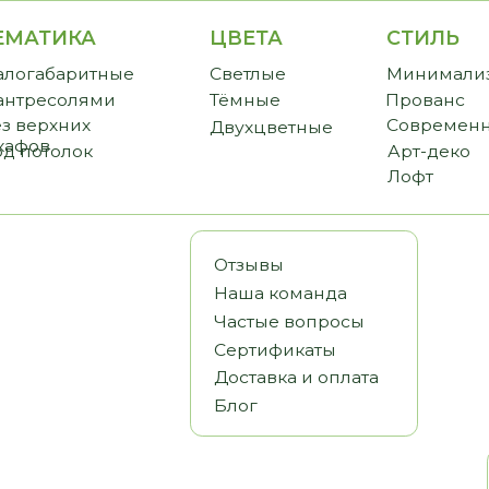
ИКА
ЦВЕТА
СТИЛЬ
CТО
аритные
Светлые
Минимализм
Прем
солями
Тёмные
Прованс
Станд
хних
Современный
Бюдж
Двухцветные
олок
Арт-деко
Лофт
Отзывы
Наша команда
Частые вопросы
Сертификаты
Доставка и оплата
Блог
Статьи
Видеообз