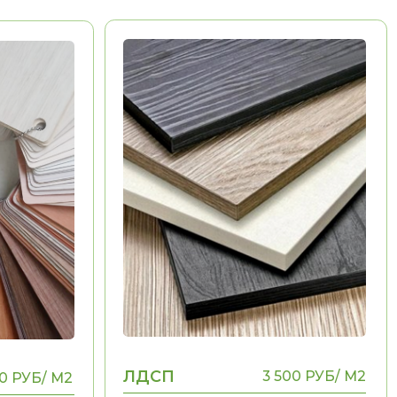
ЛДСП
3 500 РУБ/ М2
Долговечность
Эстетика
Воможность выполнения
НЕТ
рамок, фигурных
элементов