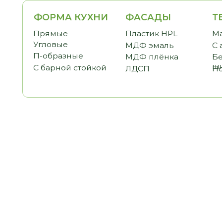
ФОРМА КУХНИ
ФАСАДЫ
ТЕМАТ
Прямые
Пластик HPL
Малогаб
Угловые
МДФ эмаль
С антре
П-образные
МДФ плёнка
Без вер
шкафов
С барной стойкой
ЛДСП
Под пот