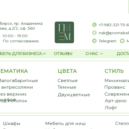
пр. Академика
+7-983-321-75-61
2, оф. 560
nsk@promebelnsk.ru
- 19:00
гласованию
Telegram
Max
ЛЯ БИЗНЕСА
ОТЗЫВЫ
О НАС
ДОСТАВКА И ОПЛАТ
ТИКА
ЦВЕТА
СТИЛЬ
CТ
баритные
Светлые
Минимализм
Пре
есолями
Тёмные
Прованс
Стан
рхних
Современный
Бюд
Двухцветные
в
толок
Арт-деко
Лофт
фы
Мебель для ниш
Стеллажи
иные
Мебель для ванной
Библиотеки
ожие
Мебель для балкона
Перегородки
еробные
Мебель для постирочной
Комоды и тумбы