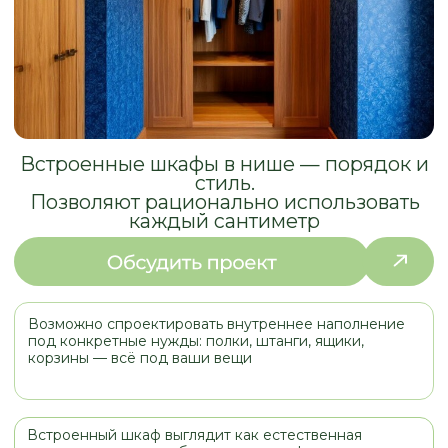
стиль.
Позволяют рационально использовать
каждый сантиметр
Возможно спроектировать внутреннее наполнение
под конкретные нужды: полки, штанги, ящики,
корзины — всё под ваши вещи
Встроенный шкаф выглядит как естественная
часть интерьера, особенно если его фасады
выполнены в тон стен или скрыты за
раздвижными дверями
В нише удобно прятать трубы, провода, счётчики и
другие инженерные элементы.
Если фасады шкафа совпадают по цвету со стенами,
комната кажется просторнее и аккуратнее
ПРИМЕРЫ
РАБОТ
МЕБЕЛЬ ДЛЯ НИШ И СЛОЖНЫХ
ПОМЕЩЕНИЙ НАШИХ