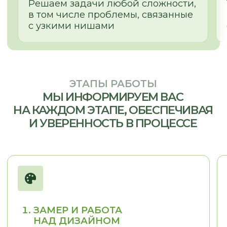
г. Новосибирск, пр. Академика
Лаврентьева, д.2/2, оф. 560
Пн - Пт
10:00 - 19:00
Сб - Вс
По согласованию
nsk@promebelnsk.ru
+7-983-321-75-61
Бесплатный замер
Бесплатная консультация