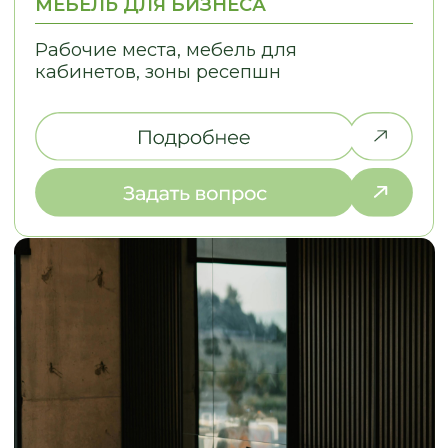
ЗАМЕР И РАБОТА
НАД ДИЗАЙНОМ
2. ЭСКИЗЫ И СТ
Выезжаем на объект в течение
Разрабатываем эс
2-х дней, подбираем
стоимость в разли
материалы под ваш интерьер
выбираем оптима
ОТЗЫВЫ
КЛИЕНТЫ О НАС
LOSTCPACKET
KOLESNIKOVA MARINA