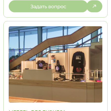
ПОЧЕМУ ВЫБИРАЮТ НАС
С НАМИ УДОБНО — МЫ
ПРЕВРАЩАЕМ СЛОЖНЫЕ ДЛЯ ВАС
ПРОЦЕССЫ В ПРОСТЫЕ
01
02
ИНДИВИДУАЛЬНЫЙ
КОНТРОЛЬ КАЧЕ
ПОДХОД
Решаем задачи любой сложности,
Только проверенн
в том числе проблемы, связанные
Контрольная сборк
с узкими нишами
отгрузки Контроль
монтажа
ЭТАПЫ РАБОТЫ
МЫ ИНФОРМИРУЕМ ВАС
НА КАЖДОМ ЭТАПЕ, ОБЕСПЕЧИВАЯ
И УВЕРЕННОСТЬ В ПРОЦЕССЕ