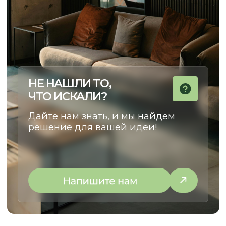
Я заказывал кухню в стиле 
Хочу сказать огромное спасибо, ребята
Олесе, Евгении и Александру.
Из пожеланий у меня была 
Заказывали у них кухню. Кухня
фотография кухни, которая
маленькая, в хрущёвке очень много
нравилась. Согласование п
нюансов, очень много проблем. Кухню
прошло легко, потому что п
сд
елали на отлично.
Просматривали
вопросам мне помогали. М
каждый элемент, каждый сантиметр.
конструкторских и дизайне
Во-первых, это красиво, удобно,
решений Евгения взяла...
качественно.
..
Смотреть на 2Гис
Смотреть на 2Гис
ОСТАВЬТЕ КОНТАКТЫ
РАССКАЖИТЕ, ЧТО ВАМ НУЖНО,
И МЫ ПРЕДЛОЖИМ ЛУЧШЕЕ
РЕШЕНИЕ
+7