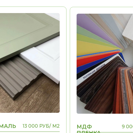
Ь
13 000 РУБ/ М2
МДФ
9 000 РУБ/ М2
ПЛЕНКА
ь
Долговечность
Эстетика
ыполнения
Воможность выполнения
ДА
ДА
ых
рамок, фигурных
элементов
ФУРНИТУРА