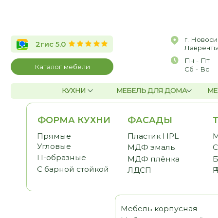
г. Новосибирск, 
2гис 5.0
Лаврентьева, д.2/
Пн - Пт
10:00 
Каталог мебели
Сб - Вс
По со
КУХНИ
МЕБЕЛЬ ДЛЯ ДОМА
МЕБЕЛЬ Д
ФОРМА КУХНИ
ФАСАДЫ
ТЕМА
Прямые
Пластик HPL
Малога
Угловые
МДФ эмаль
С антр
П-образные
МДФ плёнка
Без ве
шкафо
С барной стойкой
ЛДСП
Под по
Мебель корпусная
Шка
Мебель для детской
Гост
Мебель для спальни
Прих
Мебель для кабинета
Гард