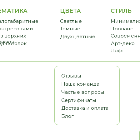
ИКА
ЦВЕТА
СТИЛЬ
CТО
аритные
Светлые
Минимализм
Прем
солями
Тёмные
Прованс
Станд
хних
Современный
Бюдж
Двухцветные
олок
Арт-деко
Лофт
Отзывы
Наша команда
Частые вопросы
Сертификаты
Доставка и оплата
Блог
Статьи
Видеообз