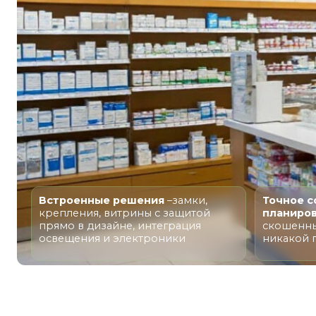
Встроенные решения
–замки,
Точное соответ
крепления, витрины с защитой
планировке - к
о
прямо в дизайне, интеграция
скошенные углы
освещения и электроники
никакой подгон
МЕБЕЛЬ 