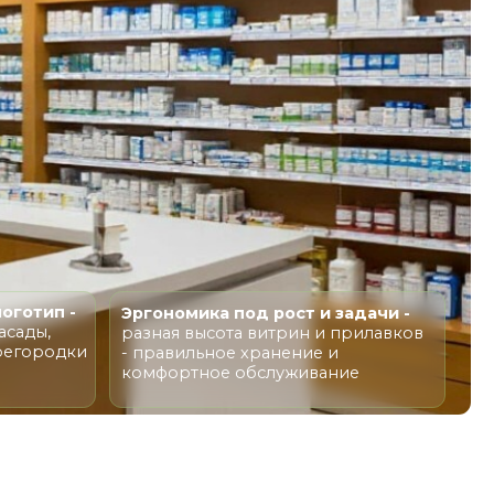
Эргономика под рост и задачи -
разная высота витрин и прилавков
- правильное хранение и
комфортное обслуживание
АЗ