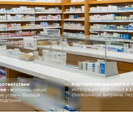
Корпоративные цвета и логотип -
ствие
интеграция айдентики в фасады,
лонны, ниши,
столешницы, витрины, перегородки
 — больше
ки
ПРИМЕРЫ РАБОТ
ДЛЯ БИЗНЕСА НА ЗАК