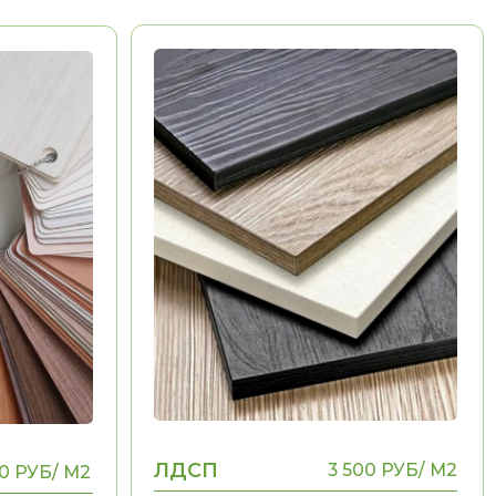
ЛДСП
3 500 РУБ/ М2
Долговечность
Эстетика
Воможность выполнения
НЕТ
рамок, фигурных
элементов