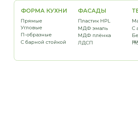
ФОРМА КУХНИ
ФАСАДЫ
ТЕМАТ
Прямые
Пластик HPL
Малогаб
Угловые
МДФ эмаль
С антре
П-образные
МДФ плёнка
Без вер
шкафов
С барной стойкой
ЛДСП
Под пот