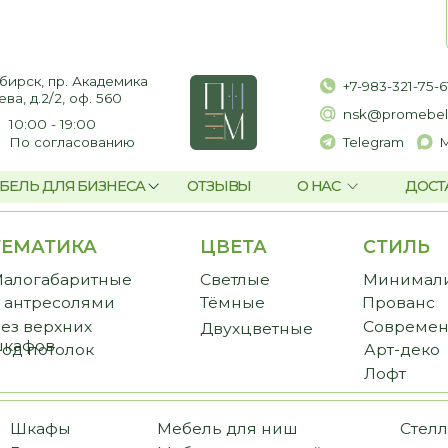
пр. Академика
+7-983-321-75-61
2, оф. 560
nsk@promebelnsk.ru
- 19:00
гласованию
Telegram
Max
ЛЯ БИЗНЕСА
ОТЗЫВЫ
О НАС
ДОСТАВКА И ОПЛАТ
ТИКА
ЦВЕТА
СТИЛЬ
CТ
баритные
Светлые
Минимализм
Пре
есолями
Тёмные
Прованс
Стан
рхних
Современный
Бюд
Двухцветные
в
толок
Арт-деко
Лофт
фы
Мебель для ниш
Стеллажи
иные
Мебель для ванной
Библиотеки
ожие
Мебель для балкона
Перегородки
еробные
Мебель для постирочной
Комоды и тумбы