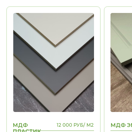
МДФ
МДФ ЭМАЛ
12 000 РУБ/ М2
ПЛАСТИК
Долговечность
Долговечност
Эстетика
Эстетика
Воможность выполнения
Воможность в
НЕТ
рамок, фигурных
рамок, фигурн
элементов
элементов