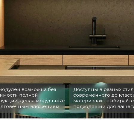
ей возможна без
Доступны в разных стилях: от
и полной
современного до классического и
и, делая модульные
материалах - выбирайте вариант,
ечным вложением
подходящий для вашего дизайна
ИТАЕМ СТОИМОСТЬ ВАШ
арительным, детальную стоимость уточняйте у мен