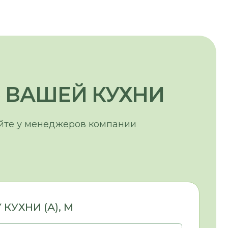
, М
(ЕСЛИ ЕСТЬ), М
САДА