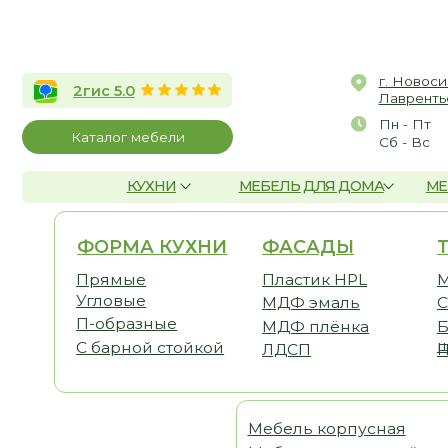
г. Новосибирск, 
2гис 5.0
Лаврентьева, д.2/
Пн - Пт
10:00 
Каталог мебели
Сб - Вс
По со
КУХНИ
МЕБЕЛЬ ДЛЯ ДОМА
МЕБЕЛЬ Д
ФОРМА КУХНИ
ФАСАДЫ
ТЕМА
Прямые
Пластик HPL
Малога
Угловые
МДФ эмаль
С антр
П-образные
МДФ плёнка
Без ве
шкафо
С барной стойкой
ЛДСП
Под по
Мебель корпусная
Шка
Мебель для детской
Гост
Мебель для спальни
Прих
Мебель для кабинета
Гард