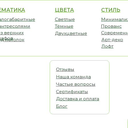
ИКА
ЦВЕТА
СТИЛЬ
CТО
аритные
Светлые
Минимализм
Прем
солями
Тёмные
Прованс
Станд
хних
Современный
Бюдж
Двухцветные
олок
Арт-деко
Лофт
Отзывы
Наша команда
Частые вопросы
Сертификаты
Доставка и оплата
Блог
Статьи
Видеообз