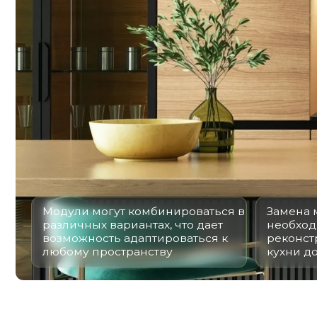
Модули могут комбинироваться в
Замена модул
различных вариантах, что дает
необходимост
возможность адаптироваться к
реконструкци
любому пространству
кухни долгов
ДАВАЙТЕ РАССЧ
* Данный расчет является предв