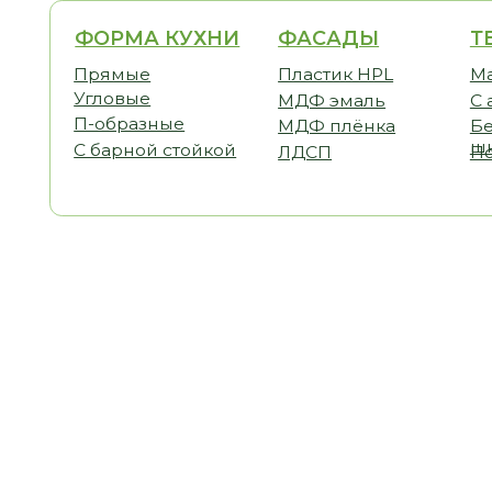
ФОРМА КУХНИ
ФАСАДЫ
ТЕМАТ
Прямые
Пластик HPL
Малогаб
Угловые
МДФ эмаль
С антре
П-образные
МДФ плёнка
Без вер
шкафов
С барной стойкой
ЛДСП
Под пот