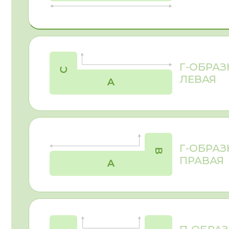
П-ОБРАЗНАЯ
КУХНЯ
При заказе мебели стоит учитывать не только цвет и 
спальня
, кухня,
санузел
и т.д.). Для корпуса кухни 
декоров, который при качественной обработке кром