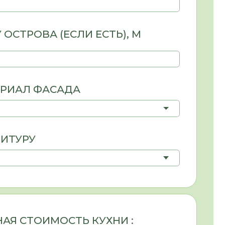
ОСТЬ КУХНИ :
а также тип изделия (
гардеробная
,
атериал с большим выбором
еляется вашими эстетическими