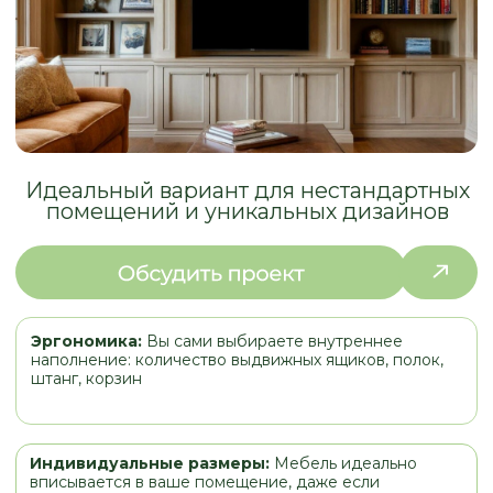
помещений и уникальных дизайнов
Эргономика:
Вы сами выбираете внутреннее
наполнение: количество выдвижных ящиков, полок,
штанг, корзин
Индивидуальные размеры:
Мебель идеально
вписывается в ваше помещение, даже если
стены неровные или есть ниши/выступы.
Дизайн:
Возможность выбрать любые цвета,
фасады, фурнитуру и интегрировать мебель в
любой интерьер (от классики до хай-тека)
Качество:
выбор оптимальных материалов исходя из
соотношения цена/качество