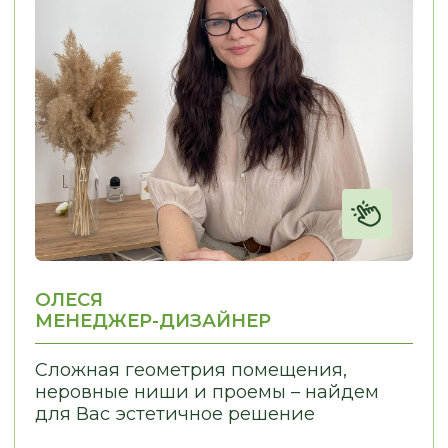
МЕНЮ:
МЫ ПРОИЗВОДИМ:
Кухни
Главная
Мебель для бизнеса
Наша команда
Мебель для дома
Наши работы
Отзывы
Этапы работы
Частые вопросы
Сертификаты
Доставка и оплата
Статьи
Видеообзоры
СВЯЗАТЬСЯ С НАМИ:
г. Новосибирск, пр. Академика
Лаврентьева, д.2/2, оф. 560
Пн - Пт
10:00 - 19:00
Сб - Вс
По согласованию
nsk@promebelnsk.ru
+7-983-321-75-61
Бесплатный замер