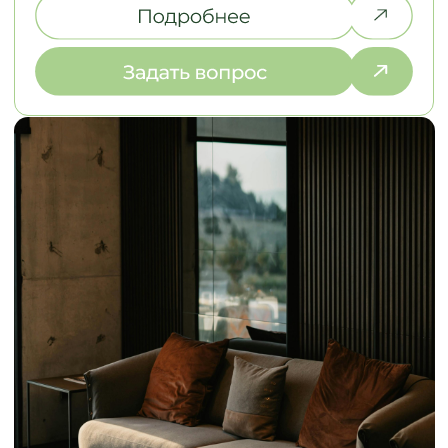
ЗАМЕР И РАБОТА
НАД ДИЗАЙНОМ
2. ЭСКИЗЫ И СТ
Выезжаем на объект в течение
Разрабатываем эс
2-х дней, подбираем
стоимость в разли
материалы под ваш интерьер
выбираем оптима
НАША КОМАНДА
ДАВАЙТЕ ПОЗНАКОМИМСЯ