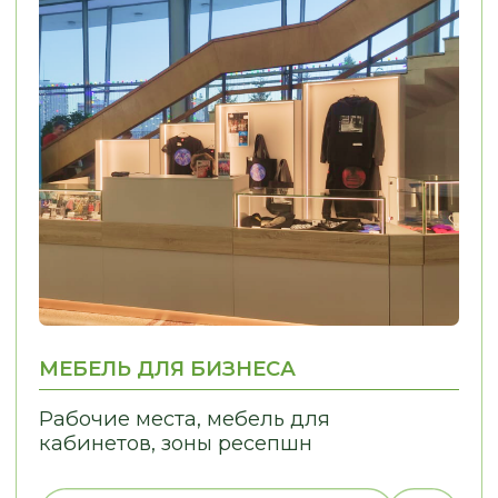
ПРОЦЕССЫ В ПРОСТЫЕ
01
02
ИНДИВИДУАЛЬНЫЙ
КОНТРОЛЬ КАЧЕ
ПОДХОД
Решаем задачи любой сложности,
Только проверенн
в том числе проблемы, связанные
Контрольная сборк
с узкими нишами
отгрузки Контроль
монтажа
ЭТАПЫ РАБОТЫ
МЫ ИНФОРМИРУЕМ ВАС
НА КАЖДОМ ЭТАПЕ, ОБЕСПЕЧИВАЯ
И УВЕРЕННОСТЬ В ПРОЦЕССЕ