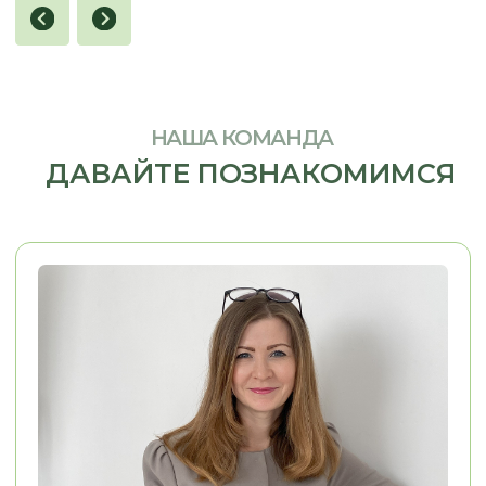
Я заказывал кухню в стиле 
Хочу сказать огромное спасибо, ребята
Олесе, Евгении и Александру.
Из пожеланий у меня была 
Заказывали у них кухню. Кухня
фотография кухни, которая
маленькая, в хрущёвке очень много
нравилась. Согласование п
нюансов, очень много проблем. Кухню
прошло легко, потому что п
сд
елали на отлично.
Просматривали
вопросам мне помогали. М
каждый элемент, каждый сантиметр.
конструкторских и дизайне
Во-первых, это красиво, удобно,
решений Евгения взяла...
качественно.
..
Смотреть на 2Гис
Смотреть на 2Гис
КОРПУСНАЯ МЕБЕЛЬ НА ЗАКАЗ
Шкафы в
Мебель для кладовой
постирочную
Для стиральной и
Стеллажи для
сушильной машины
кладовой
Системы хранения
Шкафы
для хоз.комнаты
хозяйственные
ОСТАВЬТЕ КОНТАКТЫ